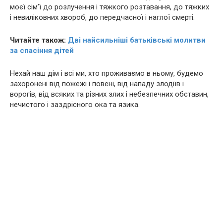
моєї сім’ї до розлучення і тяжкого розтавання, до тяжких
і невиліковних хвороб, до передчасної і наглої смерті.
Читайте також:
Дві найсильніші батьківські молитви
за спасіння дітей
Нехай наш дім і всі ми, хто проживаємо в ньому, будемо
захоронені від пожежі і повені, від нападу злодіїв і
ворогів, від всяких та різних злих і небезпечних обставин,
нечистого і заздрісного ока та язика.