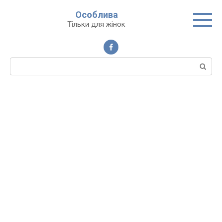
Перейти
Особлива
до
Тільки для жінок
вмісту
Пошук: