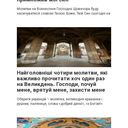
Молитви на Вознесіння Господнє Щовечора буду
насичуватися славою Твоєю. Боже, Твій Син сьогодні на
Молитва
0
Найголовніші чотири молитви, які
важливо прочитати хоч один раз
на Великдень. Господи, почуй
мене, врятуй мене, захисти мене
Обереги українців – молитва, великодня крашанка і
рушник, паляниця, слова «добрий день!», «з Богом!».