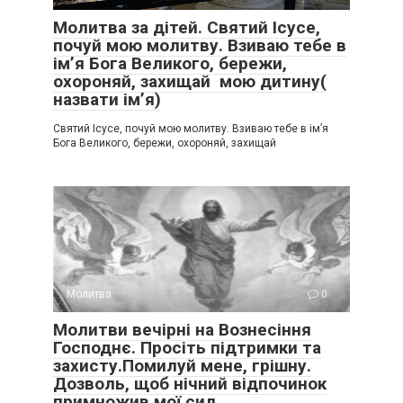
Молитва за дітей. Святий Ісусе,
почуй мою молитву. Взиваю тебе в
імʼя Бога Великого, бережи,
охороняй, захищай мою дитину(
назвати імʼя)
Святий Ісусе, почуй мою молитву. Взиваю тебе в імʼя
Бога Великого, бережи, охороняй, захищай
Молитва
0
Молитви вечірні на Вознесіння
Господнє. Просіть підтримки та
захисту.Помилуй мене, грішну.
Дозволь, щоб нічний відпочинок
примножив мої сил