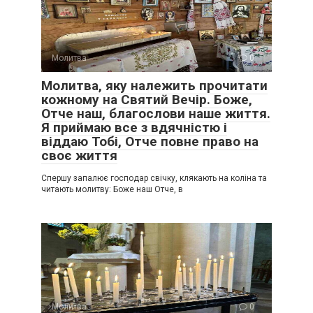
Молитва
0
Молитва, яку належить прочитати
кожному на Святий Вечір. Боже,
Отче наш, благослови наше життя.
Я приймаю все з вдячністю і
віддаю Тобі, Отче повне право на
своє життя
Спершу запалює господар свічку, клякають на коліна та
читають молитву: Боже наш Отче, в
Молитва
0