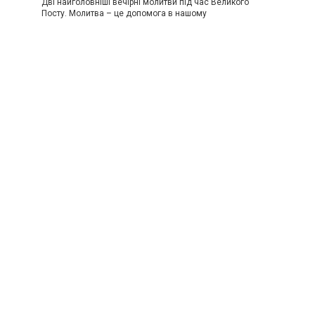
Дві найголовніші вечірні молитви під час Великого
Посту. Молитва – це допомога в нашому