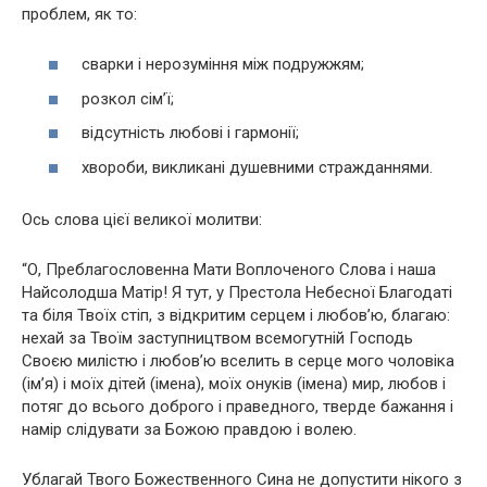
проблем, як то:
сварки і нерозуміння між подружжям;
розкол сім’ї;
відсутність любові і гармонії;
хвороби, викликані душевними стражданнями.
Ось слова цієї великої молитви:
“О, Преблагословенна Мати Воплоченого Слова і наша
Найсолодша Матір! Я тут, у Престола Небесної Благодаті
та біля Твоїх стіп, з відкритим серцем і любов’ю, благаю:
нехай за Твоїм заступництвом всемогутній Господь
Своєю милістю і любов’ю вселить в серце мого чоловіка
(ім’я) і моїх дітей (імена), моїх онуків (імена) мир, любов і
потяг до всього доброго і праведного, тверде бажання і
намір слідувати за Божою правдою і волею.
Ублагай Твого Божественного Сина не допустити нікого з