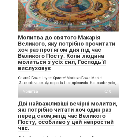
Молитва
0
Молитва до святого Макарія
Великого, яку потрібно прочитати
хоч раз протягом дня під час
Великого Посту. Коли людина
молиться з усіх сил, Господь її
вислуховує
Святий Боже, Ісусе Христе! Матінко Божа-Маріє!
Захистіть нас від ворогів і заздрісників. Наповніть усіх,
Молитва
0
Дві найважливіші вечірні молитви,
які потрібно читати хоч один раз
перед сном,мпід час Великого
Посту, особливо у цей непростий
час.