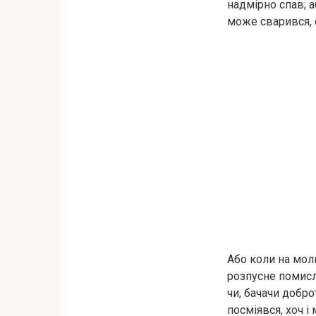
надмірно спав; 
може сварився, 
Або коли на моли
розпусне помисли
чи, бачачи добро
посміявся, хоч і