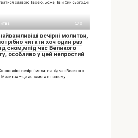
уватися славою Твоєю. Боже, Твій Син сьогодні
итва
0
 найважливіші вечірні молитви,
потрібно читати хоч один раз
ед сном,мпід час Великого
ту, особливо у цей непростий
йголовніші вечірні молитви під час Великого
. Молитва – це допомога в нашому