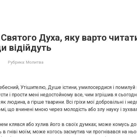
Святого Духа, яку варто читат
ди відійдуть
Рубрика:
Молитва
ебесний, Утішителю, Душе істини, умилосердися і помилуй 
усти і прости мені недостойному все, чим згрішив я сьогодн
 як людина, а гірше тварини. Всі гріхи мої добровільні і нед
омі, що вчинені мною через молодість або злу науку і зухва
ем клявся або хулив його в своїх думках; може комусь до
 в гніві моїм; може когось засмутив чи прогнівався на ньо