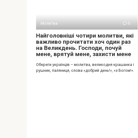
Молитва
0
Найголовніші чотири молитви, які
важливо прочитати хоч один раз
на Великдень. Господи, почуй
мене, врятуй мене, захисти мене
Обереги українців – молитва, великодня крашанка і
рушник, паляниця, слова «добрий день!», «з Богом!».