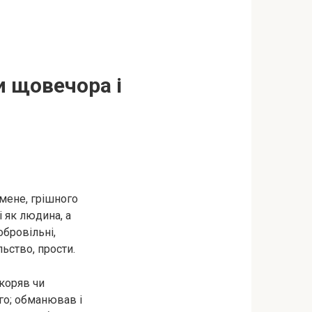
и щовечора і
мене, грішного
і як людина, а
обровільні,
льство, прости.
коряв чи
го; обманював і