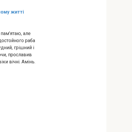
шому житті
пам’ятаю, але
едостойного раба
удний, грішний і
уючи, прославив
іки вічні. Амінь.