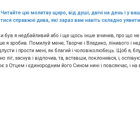
:
Читайте цю молитву щиро, від душі, двічі на день і у ва
тися справжні дива, які зараз вам навіть складно уявити
 був я недбайливий або і ще щось інше вчинив, про що не 
ше я зробив. Помилуй мене, Творче і Владико, лінивого і н
ідпусти і прости мені, як благий і чоловіколюбець. Щоб я, бл
но ліг, заснув і відпочив, та, вставши, поклонився, і, оспів
оє з Отцем і єдинородним його Сином нині і повсякчас, і на в