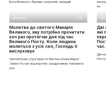
Бога Великого, бережи, охороняй, захищай
насич
на
Молитва
0
Мол
Молитва до святого Макарія
Дві
Великого, яку потрібно прочитати
які 
хоч раз протягом дня під час
пер
Великого Посту. Коли людина
Пос
молиться з усіх сил, Господь її
час.
вислуховує
Дві на
Посту
Святий Боже, Ісусе Христе! Матінко Божа-Маріє!
Захистіть нас від ворогів і заздрісників. Наповніть
усіх,