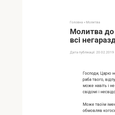
Головна
»
Молитва
Молитва до 
всі негараз
Дата публікації:
20.02.2019
Господи, Царю н
раба твого, відп
може навіть і не
свідомі і несвід
Може твоїм імен
обмовляв когось