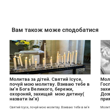
Вам також може сподобатися
Молитва
0
Мол
Молитва за дітей. Святий Ісусе,
Мол
почуй мою молитву. Взиваю тебе в
Гос
імʼя Бога Великого, бережи,
зах
охороняй, захищай мою дитину(
Доз
назвати імʼя)
при
Святий Ісусе, почуй мою молитву. Взиваю тебе в імʼя
Молит