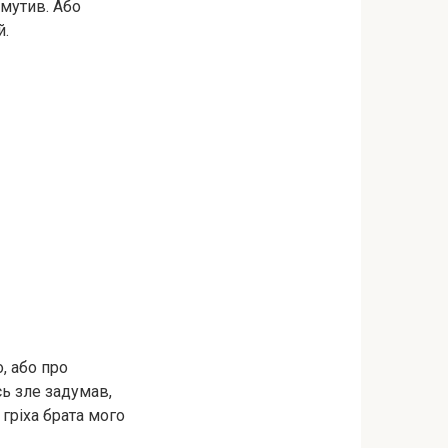
смутив. Або
й.
, або про
сь зле задумав,
гріха брата мого