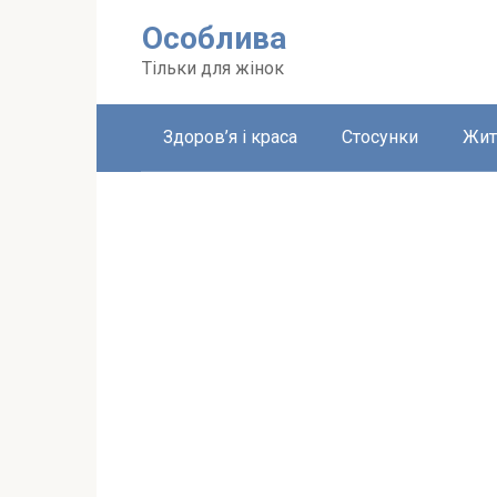
Перейти
Особлива
до
вмісту
Тільки для жінок
Здоров’я і краса
Стосунки
Жит