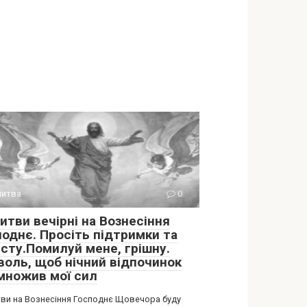
итва
0
итви вечірні на Вознесіння
поднє. Просіть підтримки та
исту.Помилуй мене, грішну.
воль, щоб нічний відпочинок
множив мої сил
ви на Вознесіння Господнє Щовечора буду