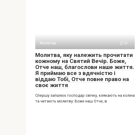
Молитва
0
Молитва, яку належить прочитати
кожному на Святий Вечір. Боже,
Отче наш, благослови наше життя.
Я приймаю все з вдячністю і
віддаю Тобі, Отче повне право на
своє життя
Спершу запалює господар свічку, клякають на коліна
та читають молитву: Боже наш Отче, в