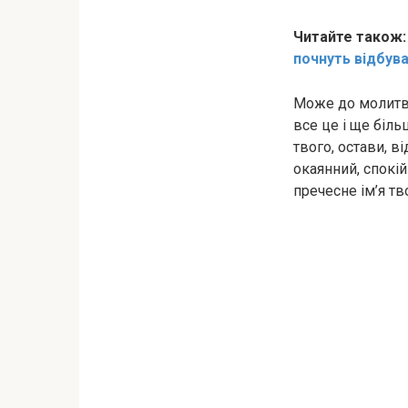
Читайте також
почнуть відбува
Може до молитви
все це і ще біль
твого, остави, в
окаянний, спокій
пречесне ім’я тв