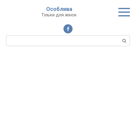
Перейти
Особлива
до
Тільки для жінок
вмісту
Пошук: