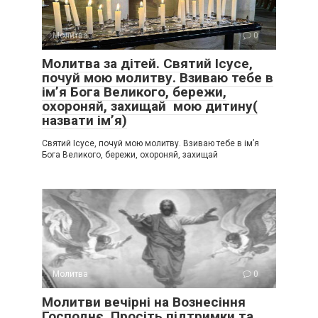
Молитва
0
Молитва за дітей. Святий Ісусе,
почуй мою молитву. Взиваю тебе в
імʼя Бога Великого, бережи,
охороняй, захищай мою дитину(
назвати імʼя)
Святий Ісусе, почуй мою молитву. Взиваю тебе в імʼя
Бога Великого, бережи, охороняй, захищай
Молитва
0
Молитви вечірні на Вознесіння
Господнє. Просіть підтримки та