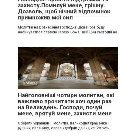
захисту.Помилуй мене, грішну.
Дозволь, щоб нічний відпочинок
примножив мої сил
Молитви на Вознесіння Господнє Щовечора буду
насичуватися славою Твоєю. Боже, Твій Син сьогодні на
Молитва
0
Найголовніші чотири молитви, які
важливо прочитати хоч один раз
на Великдень. Господи, почуй
мене, врятуй мене, захисти мене
Обереги українців – молитва, великодня крашанка і
рушник, паляниця, слова «добрий день!», «з Богом!».