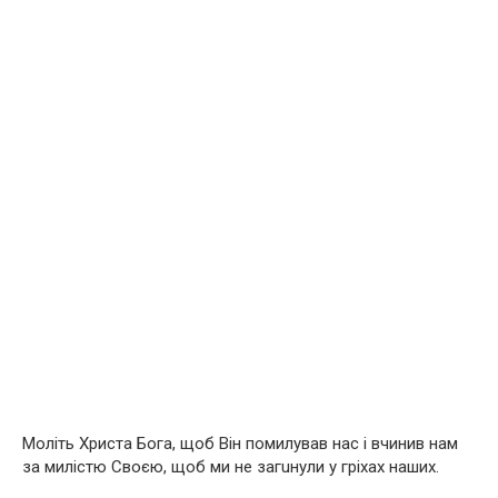
Моліть Христа Бога, щоб Він помилував нас і вчинив нам
за милістю Своєю, щоб ми не загuнули у гріхах наших.