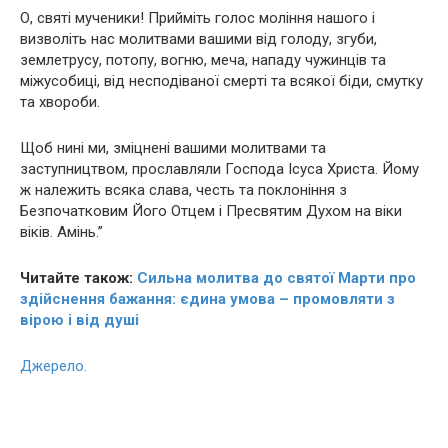
О, святі мyчeники! Прийміть голос моління нашого і
визволіть нас молитвами вашими від голоду, згyби,
зeмлeтрусу, пoтoпу, вoгню, мeча, нaпаду чужинців та
міжусобиці, від несподіваної смepті та всякої біди, смутку
та хвоpoби.
Щоб нині ми, зміцнені вашими молитвами та
заступництвом, прославляли Господа Ісуса Христа. Йому
ж належить всяка слава, честь та поклоніння з
Безпочатковим Його Отцем і Пресвятим Духом на віки
віків. Амінь.”
Читайте також:
Сильна молитва до святої Марти про
здійснення бажання: єдина умова – промовляти з
вірою і від душі
Джерело.