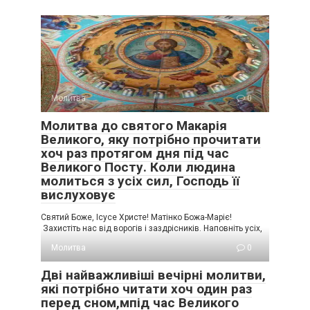
Молитва
0
Молитва до святого Макарія
Великого, яку потрібно прочитати
хоч раз протягом дня під час
Великого Посту. Коли людина
молиться з усіх сил, Господь її
вислуховує
Святий Боже, Ісусе Христе! Матінко Божа-Маріє!
Захистіть нас від ворогів і заздрісників. Наповніть усіх,
Молитва
0
Дві найважливіші вечірні молитви,
які потрібно читати хоч один раз
перед сном,мпід час Великого