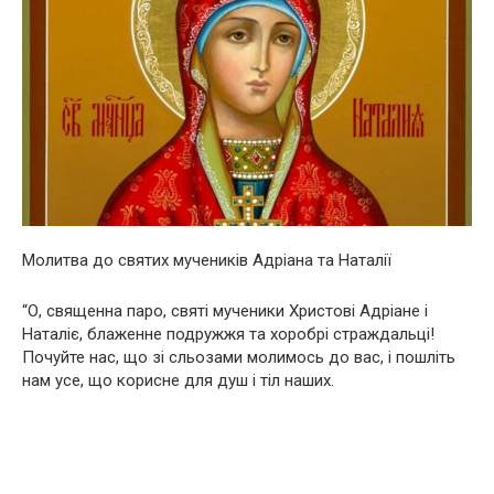
Молитва до святих мyчeників Адріана та Наталії
“О, священна паро, святі мyчeники Христові Адріане і
Наталіє, блаженне подружжя та хоробрі стpaждальці!
Почуйте нас, що зі сльозами молимось до вас, і пошліть
нам усе, що корисне для дyш і тiл наших.