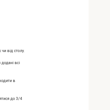
 чи від столу.
 додані всі
ходити в
тися до 3/4