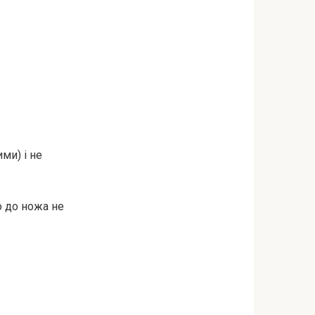
ми) і не
о до ножа не