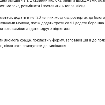
но змішати з 1/2 склянки молока, залити дріжджами, ро
сті молока, розмішати і поставити в тепле місце.
меться, додати в неї 20 яєчних жовтків, розтертих до білог
клянками молока, потім додати трохи солі і додати борошна
сля чого замісити і дати вдруге піднятися.
ти якомога краще, покласти у форму, заповнивши її до поло
і, після чого приступити до випікання.