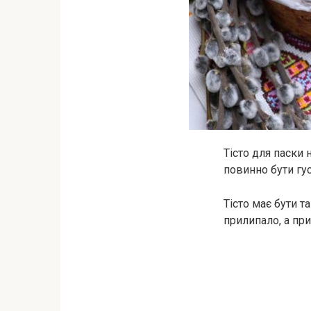
Тісто для паски 
повинно бути гу
Тісто має бути т
прилипало, а при