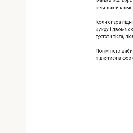
Майже все борош
невеликій кілько
Коли опара підні
цукру і двома с
густоти тіста, пі
Потім тісто виби
піднятися в форм