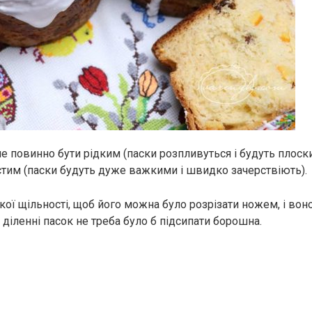
не повинно бути рідким (паски розпливуться і будуть плоски
стим (паски будуть дуже важкими і швидко зачерствіють).
акої щільності, щоб його можна було розрізати ножем, і вон
 діленні пасок не треба було б підсипати борошна.