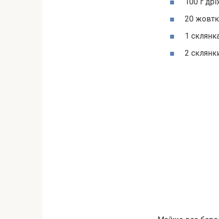
100 г др
20 жовтк
1 склянка
2 склянки