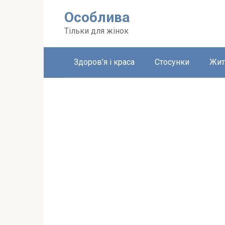
Перейти
Особлива
до
вмісту
Тільки для жінок
Здоров’я і краса
Стосунки
Жит