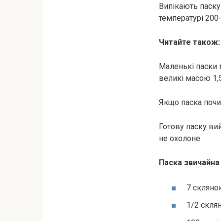
Випікають паску
температурі 200-
Читайте також
Маленькі паски 
великі масою 1,5
Якщо паска почи
Готову паску ви
не охолоне.
Паска звичайна
7 скляно
1/2 скля