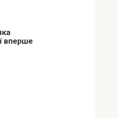
яка
її вперше