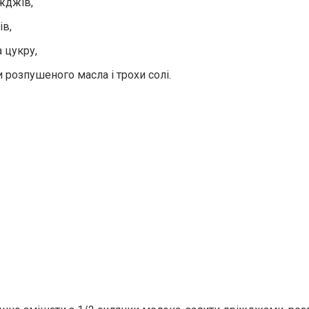
іжджів,
ів,
 цукру,
 розпушеного масла і трохи солі.