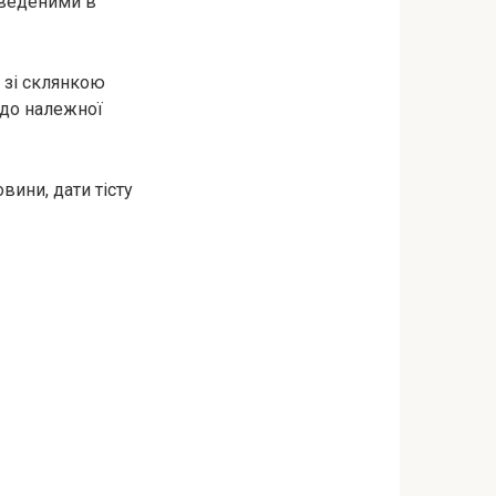
зведеними в
о зі склянкою
 до належної
вини, дати тісту