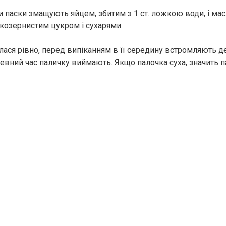
ки паски змащують яйцем, збитим з 1 ст. ложкою води, і ма
козернистим цукром і сухарями.
лася рівно, перед випіканням в її середину встромляють д
певний час паличку виймають. Якщо палочка суха, значить п