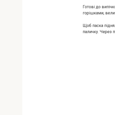
Готові до випіч
горішками, вели
Щоб паска підня
паличку. Через 