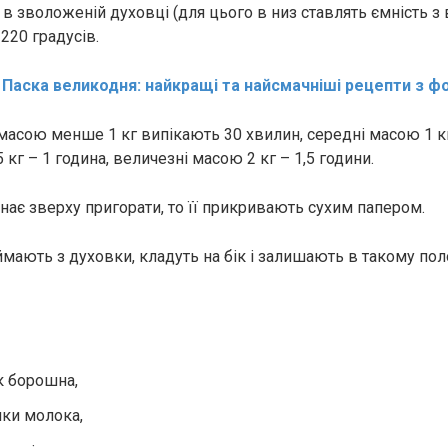
 в зволоженій духовці (для цього в низ ставлять ємність з
220 градусів.
:
Паска великодня: найкращі та найсмачніші рецепти з ф
масою менше 1 кг випікають 30 хвилин, середні масою 1 кг
 кг – 1 година, величезні масою 2 кг – 1,5 години.
нає зверху пригорати, то її прикривають сухим папером.
ймають з духовки, кладуть на бік і залишають в такому пол
к борошна,
нки молока,