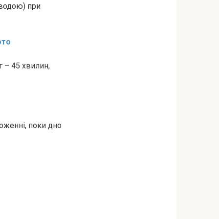
 водою) при
ото
 – 45 хвилин,
оженні, поки дно