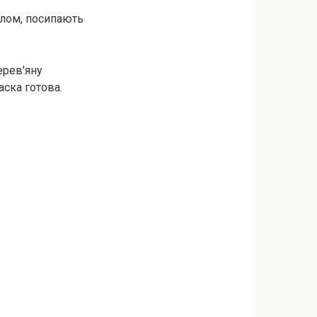
слом, посипають
ерев’яну
аска готова.