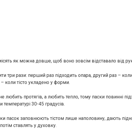
місять як можна довше, щоб воно зовсім відставало від рук
ити три рази: перший раз підходить опара, другий раз – коли
 – коли тісто укладено у форми.
не любить протягів, а любить тепло, тому паски повинні під
и температурі 30-45 градусів.
ки пасок заповнюють тістом лише наполовину, дають підня
потім ставлять у духовку.