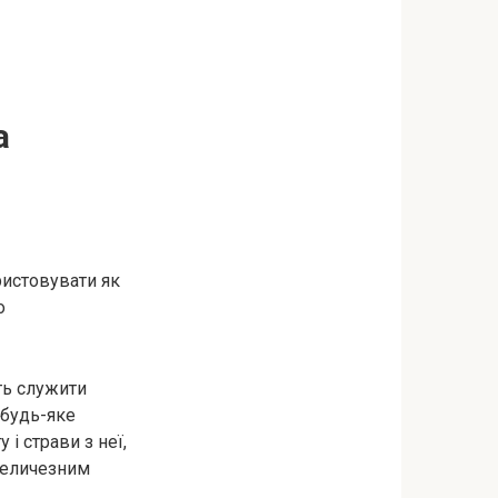
а
ристовувати як
о
ть служити
 будь-яке
і страви з неї,
 величезним