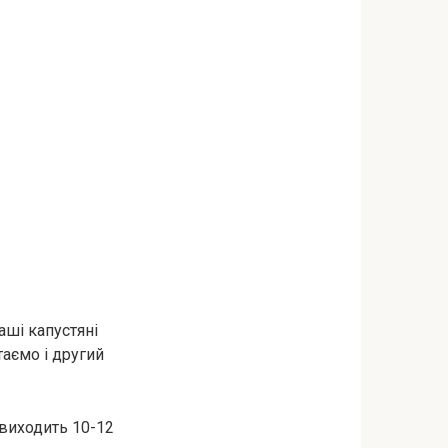
аші капустяні
таємо і другий
 виходить 10-12