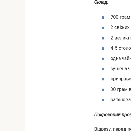
Склад:
700 грам 
2 свіжих 
2 великі 
4-5 стол
одна чайн
сушена ч
приправи
30 грам 
рафінова
Покроковий проц
Відразу, перед 