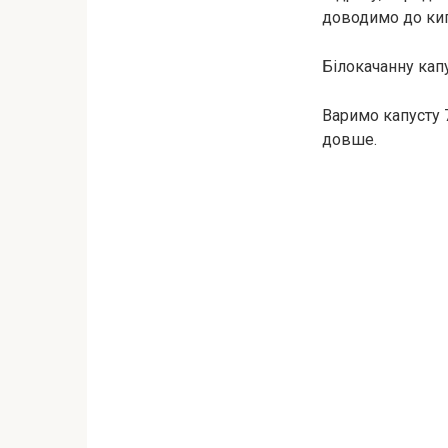
доводимо до кип
Білокачанну кап
Варимо капусту 7
довше.