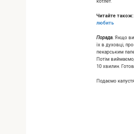
котлет.
Читайте також
любить
Порада.
Якщо ви 
їх в духовці, пр
пекарським папе
Потім виймаємо,
10 хвилин. Гото
Подаємо капустя