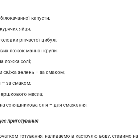
білокачанної капусти;
курячих яйця;
головки ріпчастої цибулі;
ових ложок манної крупи;
а ложка солі;
и свіжа зелень – за смаком;
 – за смаком;
вершкового масла;
на соняшникова олія – ​​для смаження.
ес приготування
початком готування, наливаємо в каструлю воду, ставимо на