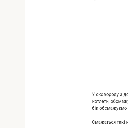
У сковороду з до
котлети, обсмаж
бік обсмажуємо
Смажаться такі к