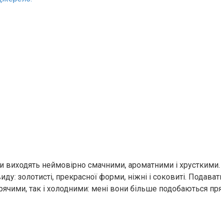
ти виходять неймовірно смачними, ароматними і хрусткими.
иду: золотисті, прекрасної форми, ніжні і соковиті. Подават
арячими, так і холодними: мені вони більше подобаються пр