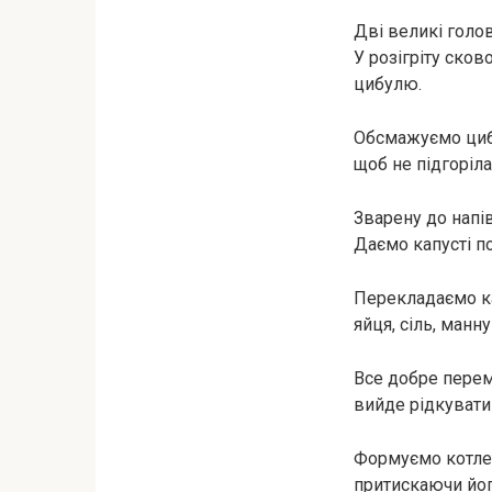
Дві великі голо
У розігріту ско
цибулю.
Обсмажуємо цибу
щоб не підгоріла
Зварену до напів
Даємо капусті п
Перекладаємо ка
яйця, сіль, манн
Все добре перем
вийде рідкувати
Формуємо котлет
притискаючи йог