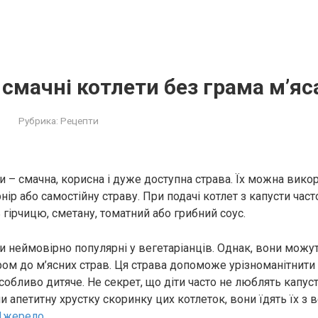
смачні котлети без грама м’яс
Рубрика:
Рецепти
и – смачна, корисна і дуже доступна страва. Їх можна вико
нір або самостійну страву. При подачі котлет з капусти част
гірчицю, сметану, томатний або грибний соус.
ти неймовірно популярні у вегетаріанців. Однак, вони можу
ром до м’ясних страв. Ця страва допоможе урізноманітнити
обливо дитяче. Не секрет, що діти часто не люблять капусту 
и апетитну хрустку скоринку цих котлеток, вони їдять їх з
Джерело.