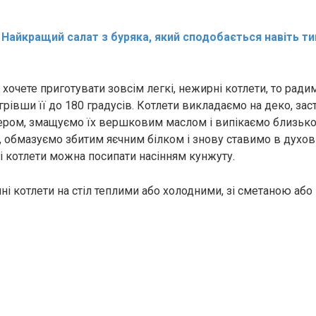
:
Найкращий салат з буряка, який сподобається навіть ти
хочете приготувати зовсім легкі, нежирні котлети, то ради
огрівши її до 180 градусів. Котлети викладаємо на деко, за
ром, змащуємо їх вершковим маслом і випікаємо близько
 обмазуємо збитим яєчним білком і знову ставимо в духов
ві котлети можна посипати насінням кунжуту.
ні котлети на стіл теплими або холодними, зі сметаною або