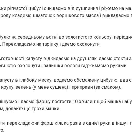
вки ріпчастої цибулі очищаємо від лушпиння і ріжемо на ма
вороду кладемо шматочок вершкового масла і викладаємо 
лю на середньому вогні до золотистого кольору, періоди
. Перекладаємо на тарілку і даємо охолонути.
готовності капусту відкидаємо на друшляк, даємо стекти за
овністю охолонути і залишки вологи віджимаємо руками.
пусту в глибоку миску, додаємо обсмажену цибулю, два с
у крупу, зелень (у мене сушена) і приправи (за смаком).
ішуємо і даємо фаршу постояти 10 хвилин: щоб манка наб
м, додайте ще трохи манки.
и, перекладаючи фарш кілька разів з однієї руки в іншу і 
о.