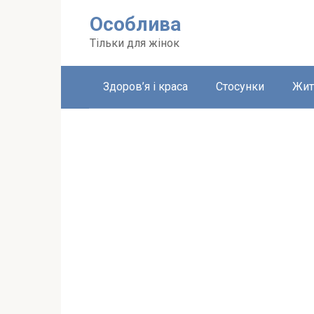
Перейти
Особлива
до
вмісту
Тільки для жінок
Здоров’я і краса
Стосунки
Жит