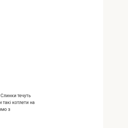
 Слинки течуть
и такі котлети на
ямо з