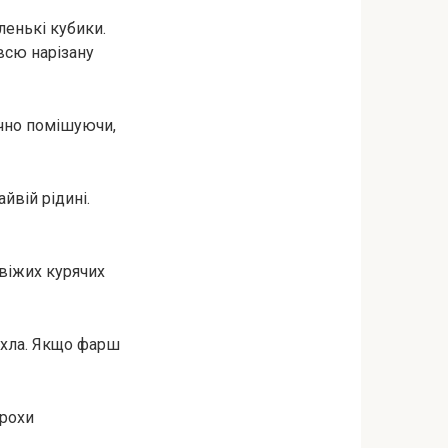
ленькі кубики.
всю нарізану
чно помішуючи,
йвій рідині.
віжих курячих
ухла. Якщо фарш
трохи