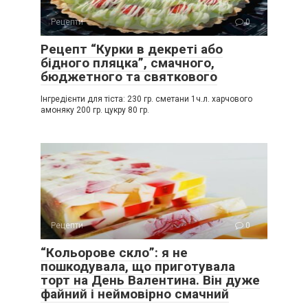
Рецепти
0
Рецепт “Курки в декреті або
бідного пляцка”, смачного,
бюджетного та святкового
Інгредієнти для тіста: 230 гр. сметани 1ч.л. харчового
амоняку 200 гр. цукру 80 гр.
Рецепти
0
“Кольорове скло”: я не
пошкодувала, що приготувала
торт на День Валентина. Він дуже
файний і неймовірно смачний