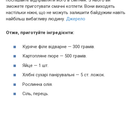
поспішайте відправляти його в смітник. З нього ви
зможете приготувати смачні котлети. Вони виходять
настільки ніжні, що не можуть залишити байдужим навіть
найбільш вибагливу людину.
Джерело
Отже, приготуйте інгредієнти:
Куряче філе відварне — 300 грамів.
Картопляне пюре — 500 грамів.
Яйце — 1 шт.
Хлібні сухарі панірувальні — 5 ст. ложок.
Рослинна олія.
Сіль, перець.