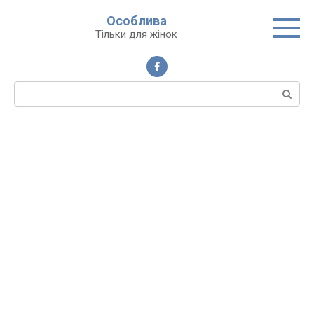
Перейти
Особлива
до
Тільки для жінок
вмісту
Пошук: