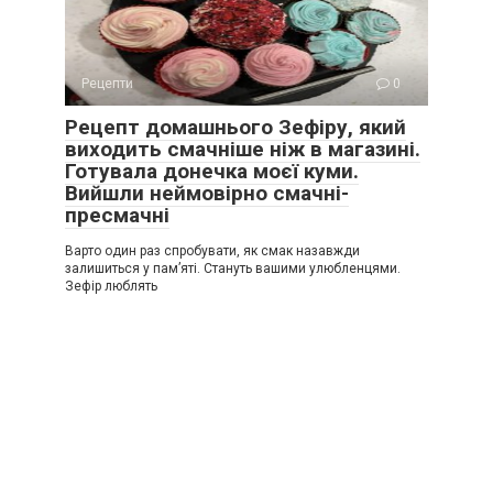
Рецепти
0
Рецепт домашнього Зефіру, який
виходить смачніше ніж в магазині.
Готувала донечка моєї куми.
Вийшли неймовірно смачні-
пресмачні
Варто один раз спробувати, як смак назавжди
залишиться у пам’яті. Стануть вашими улюбленцями.
Зефір люблять