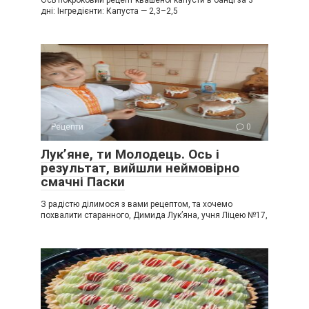
Ось покроковий рецепт квашеної капусти в банці за 3
дні: Інгредієнти: Капуста — 2,3–2,5
Рецепти
0
Лук’яне, ти Молодець. Ось і
результат, вийшли неймовірно
смачні Паски
З радістю ділимося з вами рецептом, та хочемо
похвалити старанного, Димида Лук’яна, учня Ліцею №17,