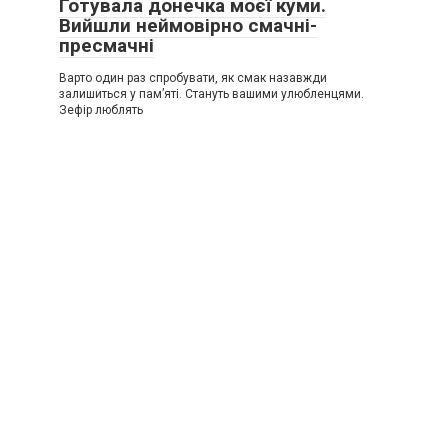
Готувала донечка моєї куми.
Вийшли неймовірно смачні-
пресмачні
Варто один раз спробувати, як смак назавжди
залишиться у пам’яті. Стануть вашими улюбленцями.
Зефір люблять