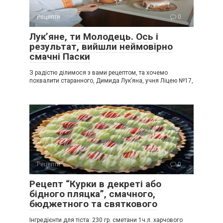
Рецепти
0
Лук’яне, ти Молодець. Ось і
результат, вийшли неймовірно
смачні Паски
З радістю ділимося з вами рецептом, та хочемо
похвалити старанного, Димида Лук’яна, учня Ліцею №17,
Рецепти
0
Рецепт “Курки в декреті або
бідного пляцка”, смачного,
бюджетного та святкового
Інгредієнти для тіста: 230 гр. сметани 1ч.л. харчового