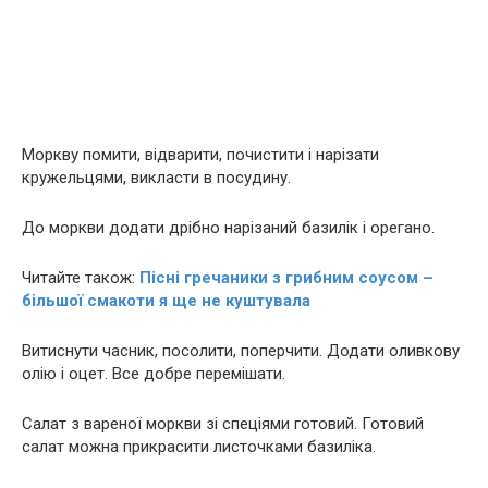
Моркву помити, відварити, почистити і нарізати
кружельцями, викласти в посудину.
До моркви додати дрібно нарізаний базилік і орегано.
Читайте також:
Пісні гречаники з грибним соусом –
більшої смакоти я ще не куштувала
Витиснути часник, посолити, поперчити. Додати оливкову
олію і оцет. Все добре перемішати.
Салат з вареної моркви зі спеціями готовий. Готовий
салат можна прикрасити листочками базиліка.