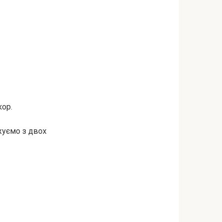
кор.
жуємо з двох