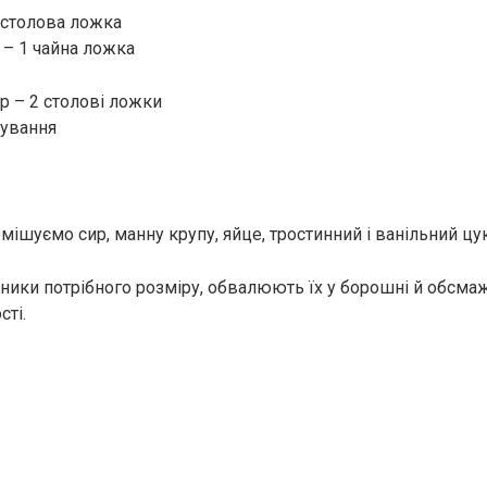
 столова ложка
 – 1 чайна ложка
р – 2 столові ложки
жування
мішуємо сир, манну крупу, яйце, тростинний і ванільний цу
ники потрібного розміру, обвалюють їх у борошні й обсма
сті.