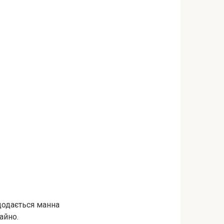
додається манна
айно.