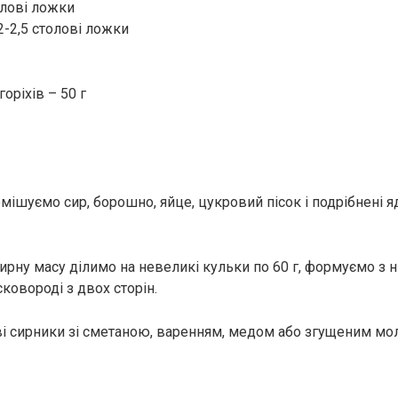
лові ложки
2-2,5 столові ложки
оріхів – 50 г
емішуємо сир, борошно, яйце, цукровий пісок і подрібнені 
ирну масу ділимо на невеликі кульки по 60 г, формуємо з ні
ковороді з двох сторін.
ві сирники зі сметаною, варенням, медом або згущеним мо