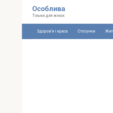
Перейти
Особлива
до
вмісту
Тільки для жінок
Здоров’я і краса
Стосунки
Жит