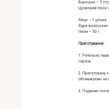
Борошно – 3 сто
Цукровий пісок 
Яйце – 1 штука
Ядра волоських г
Ізюм – 50 г
Приготування:
1. Ретельно пер
горіхів.
2. Приготовану с
обсмажуємо на с
3. Подаємо гото