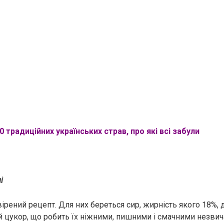
0 трaдиційних українських страв, про які всі забули
і
ірений рецепт. Для них береться сир, жирність якого 18%, 
ий цукор, що робить їх ніжними, пишними і смачними незвич