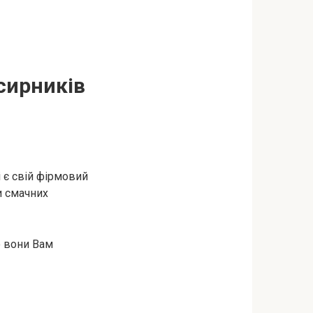
сирників
 є свій фірмовий
и смачних
о вони Вам