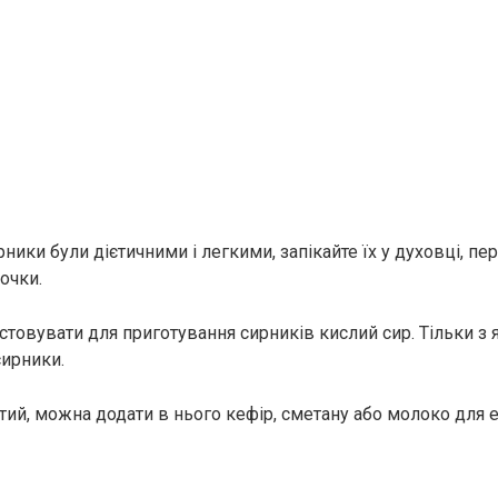
ники були дієтичними і легкими, запікайте їх у духовці, п
очки.
товувати для приготування сирників кислий сир. Тільки з 
сирники.
тий, можна додати в нього кефір, сметану або молоко для е