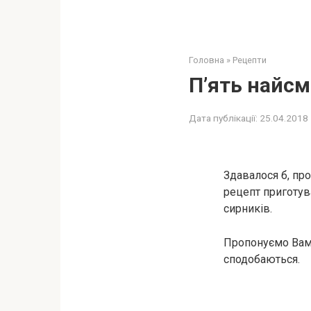
Головна
»
Рецепти
П’ять нaйсм
Дата публікації:
25.04.2018
Здавалося б, пр
рецепт приготув
сирників.
Пропонуємо Вам 
сподобаються.