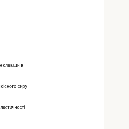
ереклавши в
якісного сиру
ластичності