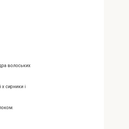
ядра волоських
 х сирники і
локом.