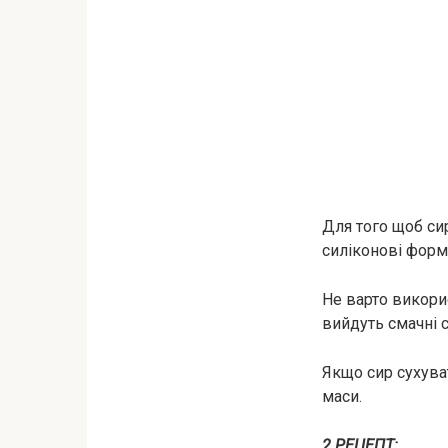
Для того щоб сир
силіконові форм
Не варто викорис
вийдуть смачні 
Якщо сир сухува
маси.
2 РЕЦЕПТ: