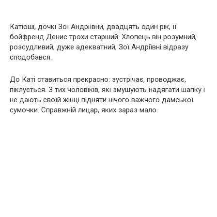
Катюші, дочкі Зої Андріївни, двадцять один рік, її
бойфренд Денис трохи старший. Хлопець він розумний,
розсудливий, дуже адекватний, Зої Андріївні відразу
сподобався.
До Каті ставиться прекрасно: зустрічає, проводжає,
піклується. З тих чоловіків, які змушують надягати шапку і
не дають своїй жінці підняти нічого важчого дамської
сумочки. Справжній лицар, яких зараз мало.