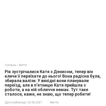
Головна
»
Життя
Рік зустрічалися Катя з Денисом, тепер він
кличе її переїхати до нього! Вона радісна була,
збирала валізи. У вихідні вони планували
переїзд, але в п’ятницю Катя прийшла з
роботи, а на ній обличчя немає. Тут таке
сталося, каже, не знаю, що тепер робити!
Дата публікації:
26.06.2021
Життя