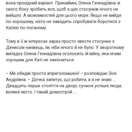
вона прохідний варіант. Принаймні, Олена Геннадіївна зі
свого боку зробить все, щоб з цих стосунків нічого не
вийшло. А можливостей для цього море. Якщо не вийде
по-хорошому, ніхто не завадить спробувати боротися з
Катею по-поганому.
Тому в її ж інтересах зараз просто звести стосунки з
Денисом нанівець, як ніби нічого й не було. У зворотному
випадку Олена Геннадіївна оголосить їй війну, яка нічим
хорошим для Каті не закінчиться.
– Ми обидві просто вприголомшені! – розповідає Зоя
Андріївна. – Дочка запитує, що робити, а я не знаю …
Двадцять перше століття на дворі, сучасні успішні люди,
велике місто. І такий домострой …