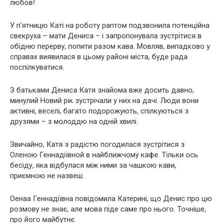
любов!
У п’ятницю Каті на роботу раптом подзвонила потенційна
свекруха – мати Дениса – і запропонувала зустрітися в
обідню перерву, попити разом кава. Мовляв, випадково у
справах виявилася в цьому районі міста, буде рада
поспілкуватися.
З батьками Дениса Катя знайома вже досить давно,
минулий Новий рік зустрічали у них на дачі. Люди вони
активні, веселі, багато подорожують, спілкуються з
друзями – з молоддю на одній хвилі.
Звичайно, Катя з радістю погодилася зустрітися з
Оленою Геннадіївной в найближчому кафе. Тільки ось
бесіду, яка відбулася між ними за чашкою кави,
приємною не назвеш.
Оенаа Геннадіївна повідомила Катерині, що Денис про цю
розмову не знає, але мова піде саме про нього. Точніше,
про його майбутнє.