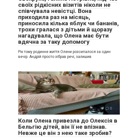
своїх рідкісних візитів ніколи не
співчувала невістці. Вона
приходила раз на місяць,
приносила кілька яблук чи бананів,
трохи гралася з дітьми й щоразу
нагадувала, що Олена має бути
вдячна за таку допомогу
Рік тому родинне життя Олени розсипалося за один
вечір. Андрій просто зібрав речі, залишив
Життя
0
Коли Олена привезла до Олексія в
Бельгію дітей, він її не впізнав.
Невже це він з нею таке зробив?