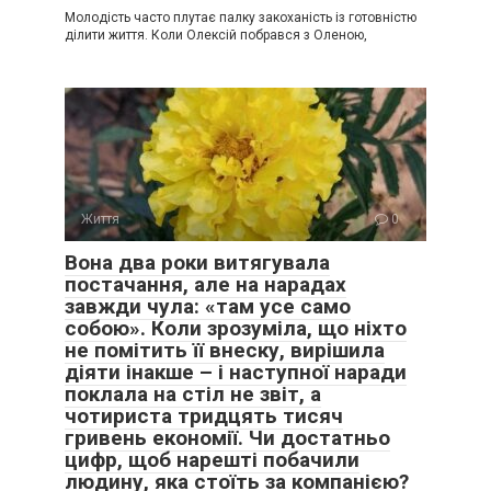
Молодість часто плутає палку закоханість із готовністю
ділити життя. Коли Олексій побрався з Оленою,
Життя
0
Вона два роки витягувала
постачання, але на нарадах
завжди чула: «там усе само
собою». Коли зрозуміла, що ніхто
не помітить її внеску, вирішила
діяти інакше – і наступної наради
поклала на стіл не звіт, а
чотириста тридцять тисяч
гривень економії. Чи достатньо
цифр, щоб нарешті побачили
людину, яка стоїть за компанією?