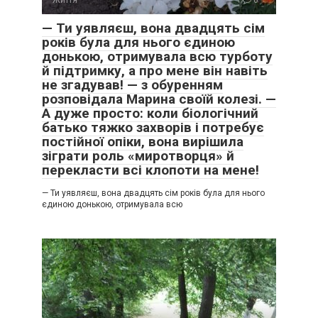
Життя
0
— Ти уявляєш, вона двадцять сім
років була для нього єдиною
донькою, отримувала всю турботу
й підтримку, а про мене він навіть
не згадував! — з обуренням
розповідала Марина своїй колезі. —
А дуже просто: коли біологічний
батько тяжко захворів і потребує
постійної опіки, вона вирішила
зіграти роль «миротворця» й
перекласти всі клопоти на мене!
— Ти уявляєш, вона двадцять сім років була для нього
єдиною донькою, отримувала всю