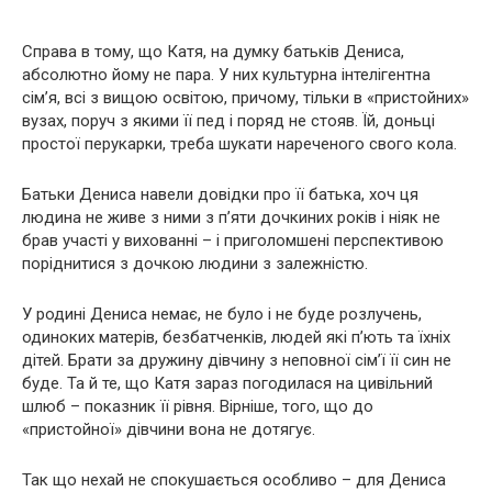
Справа в тому, що Катя, на думку батьків Дениса,
абсолютно йому не пара. У них культурна інтелігентна
сім’я, всі з вищою освітою, причому, тільки в «пристойних»
вузах, поруч з якими її пед і поряд не стояв. Їй, доньці
простої перукарки, треба шукати нареченого свого кола.
Батьки Дениса навели довідки про її батька, хоч ця
людина не живе з ними з п’яти дочкиних років і ніяк не
брав участі у вихованні – і приголомшені перспективою
поріднитися з дочкою людини з залежністю.
У родині Дениса немає, не було і не буде розлучень,
одиноких матерів, безбатченків, людей які п’ють та їхніх
дітей. Брати за дружину дівчину з неповної сім’ї її син не
буде. Та й те, що Катя зараз погодилася на цивільний
шлюб – показник її рівня. Вірніше, того, що до
«пристойної» дівчини вона не дотягує.
Так що нехай не спокушається особливо – для Дениса