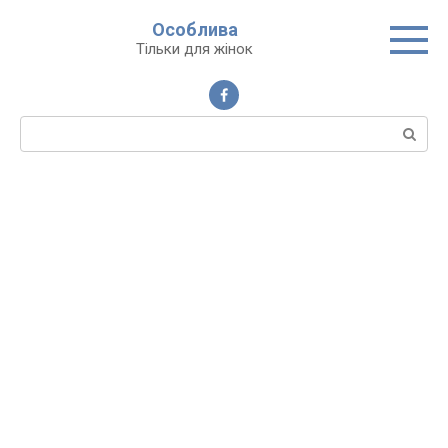
Перейти
Особлива
до
Тільки для жінок
вмісту
Пошук: