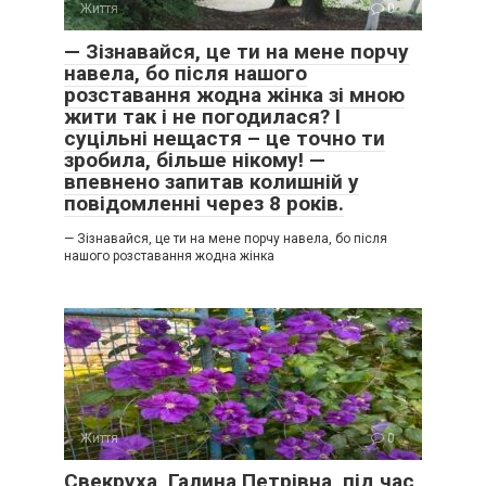
Життя
0
— Зізнавайся, це ти на мене порчу
навела, бо після нашого
розставання жодна жінка зі мною
жити так і не погодилася? І
суцільні нещастя – це точно ти
зробила, більше нікому! —
впевнено запитав колишній у
повідомленні через 8 років.
— Зізнавайся, це ти на мене порчу навела, бо після
нашого розставання жодна жінка
Життя
0
Свекруха, Галина Петрівна, під час