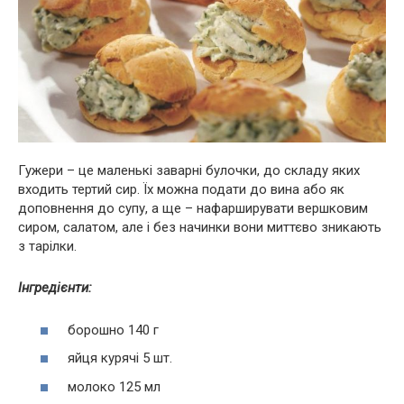
Гужери – це маленькі заварні булочки, до складу яких
входить тертий сир. Їх можна подати до вина або як
доповнення до супу, а ще – нафарширувати вершковим
сиром, салатом, але і без начинки вони миттєво зникають
з тарілки.
Інгредієнти:
борошно 140 г
яйця курячі 5 шт.
молоко 125 мл