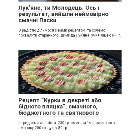
Лук’яне, ти Молодець. Ось і
результат, вийшли неймовірно
смачні Паски
З радістю ділимося з вами рецептом, та хочемо
похвалити старанного, Димида Лук’яна, учня Ліцею №17,
Рецепти
0
Рецепт “Курки в декреті або
бідного пляцка”, смачного,
бюджетного та святкового
Інгредієнти для тіста: 230 гр. сметани 1ч.л. харчового
амоняку 200 гр. цукру 80 гр.