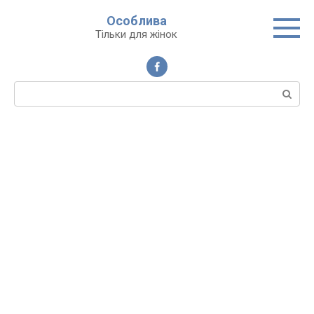
Перейти
Особлива
до
Тільки для жінок
вмісту
Пошук: