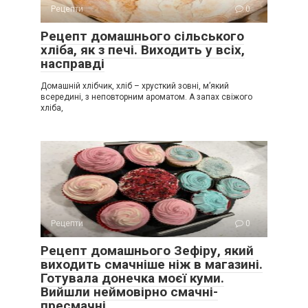
Рецепти
0
Рецепт домашнього сільського
хліба, як з печі. Виходить у всіх,
насправді
Домашній хлібчик, хліб – хрусткий зовні, м’який
всередині, з неповторним ароматом. А запах свіжого
хліба,
Рецепти
0
Рецепт домашнього Зефіру, який
виходить смачніше ніж в магазині.
Готувала донечка моєї куми.
Вийшли неймовірно смачні-
пресмачні