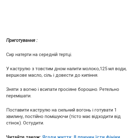
Приготування :
Сир натерти на середній тертці.
У каструлю з товстим дном налити молоко,125 мл води,
вершкове масло, сіль і довести до кипіння.
Зняти з вогню і всипати просіяне борошно. Ретельно
перемішати.
Поставити каструлю на сильний вогонь і готувати 1
хвилину, постійно помішуючи (тісто має відходити від
стінок). Остудити.
Читайте також:
Ягоди життя: 8 причин їсти фініки