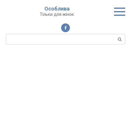
Перейти
Особлива
до
Тільки для жінок
вмісту
Пошук: