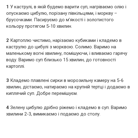
1
У каструлі, в якій будемо варити суп, нагріваємо олію і
опускаємо цибулю, порізану півкільцями, і моркву –
брусочками. Пасируємо до м’якості і золотистого
кольору протягом 5-10 хвилин.
2
Картоплю чистимо, нарізаємо кубиками і кладемо в
каструлю до цибулі з морквою. Солимо. Варимо на
маленькому вогні хвилину, помішуючи, і вливаємо гарячу
воду. Варимо суп близько 15 хвилин, до готовності
картоплі.
3
Кладемо плавлені сирки в морозильну камеру на 5-6
хвилин, дістаємо, натираємо на крупній тертці і додаємо в
киплячий суп. Добре перемішуєм.
4
Зелену цибулю дрібно ріжемо і кладемо в суп. Варимо
хвилини 2-3, вимикаємо і подаємо до столу.