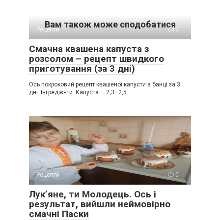
Вам також може сподобатися
Рецепти
0
Смачна квашена капуста з
розсолом – рецепт швидкого
приготування (за 3 дні)
Ось покроковий рецепт квашеної капусти в банці за 3
дні: Інгредієнти: Капуста — 2,3–2,5
Рецепти
0
Лук’яне, ти Молодець. Ось і
результат, вийшли неймовірно
смачні Паски