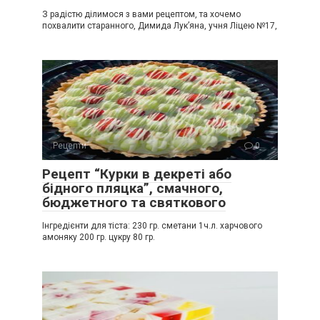
З радістю ділимося з вами рецептом, та хочемо
похвалити старанного, Димида Лук’яна, учня Ліцею №17,
Рецепти
0
Рецепт “Курки в декреті або
бідного пляцка”, смачного,
бюджетного та святкового
Інгредієнти для тіста: 230 гр. сметани 1ч.л. харчового
амоняку 200 гр. цукру 80 гр.