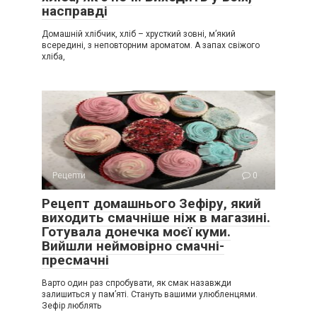
насправді
Домашній хлібчик, хліб – хрусткий зовні, м’який
всередині, з неповторним ароматом. А запах свіжого
хліба,
Рецепти
0
Рецепт домашнього Зефіру, який
виходить смачніше ніж в магазині.
Готувала донечка моєї куми.
Вийшли неймовірно смачні-
пресмачні
Варто один раз спробувати, як смак назавжди
залишиться у пам’яті. Стануть вашими улюбленцями.
Зефір люблять