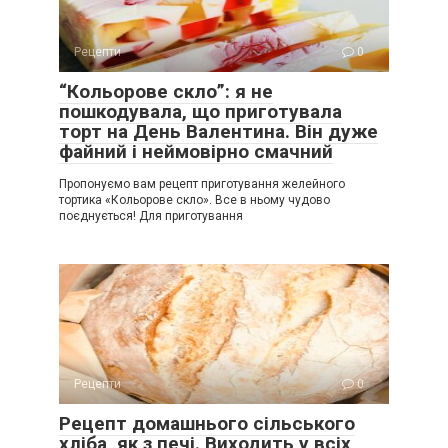
Рецепти
0
“Кольорове скло”: я не
пошкодувала, що приготувала
торт на День Валентина. Він дуже
файний і неймовірно смачний
Пропонуємо вам рецепт приготування желейного
тортика «Кольорове скло». Все в ньому чудово
поєднується! Для приготування
Рецепти
0
Рецепт домашнього сільського
хліба, як з печі. Виходить у всіх,