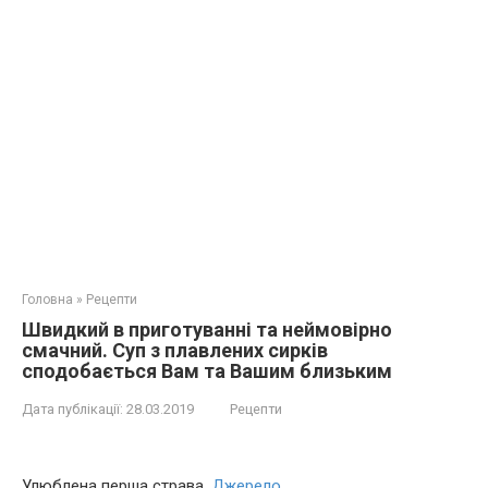
Головна
»
Рецепти
Швидкий в приготуванні та неймовірно
смачний. Суп з плавлених сирків
сподобається Вам та Вашим близьким
Дата публікації:
28.03.2019
Рецепти
Улюблена перша страва.
Джерело