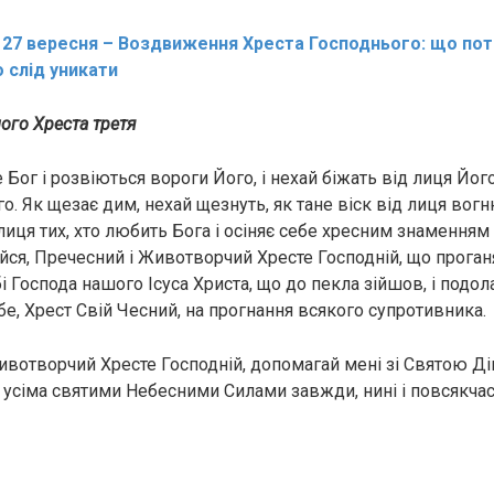
:
27 вересня – Воздвиження Хреста Господнього: що пот
о слід уникати
ого Хреста третя
Бог і розвіються вороги Його, і нехай біжать від лиця Його
. Як щезає дим, нехай щезнуть, як тане віск від лиця вогн
 лиця тих, хто любить Бога і осіняє себе хресним знаменням 
йся, Пречесний і Животворчий Хресте Господній, що проган
бі Господа нашого Ісуса Христа, що до пeкла зійшов, і подол
бе, Хрест Свій Чесний, на прогнання всякого супротивника.
ивотворчий Хресте Господній, допомагай мені зі Святою Д
усіма святими Небесними Силами завжди, нині і повсякчас, і