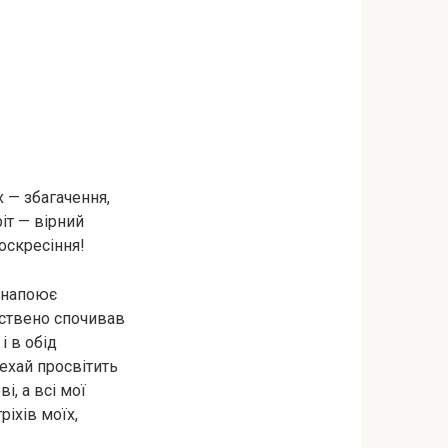
 — збагачення,
іт — вірний
оскресіння!
 напоює
рствено спочивав
і в обід
нехай просвітить
і, а всі мої
ріхів моїх,