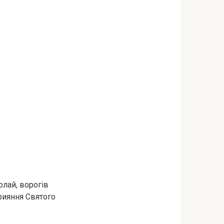
олай, воpогів
прияння Святого