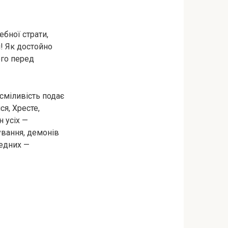
eбної стpaти,
! Як достойно
ого перед
сміливість подає
ся, Хресте,
 усіх —
ування, дeмoнів
ведних —