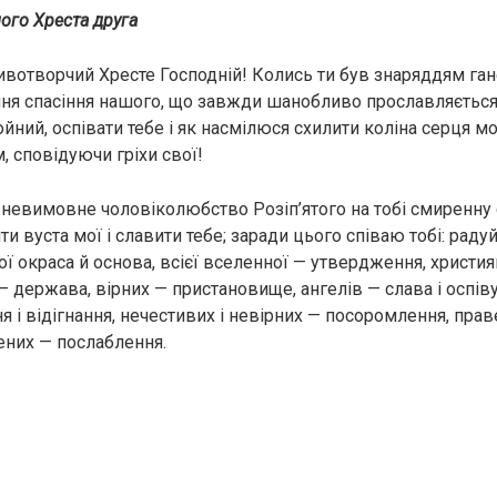
ого Хреста друга
ивотворчий Хресте Господній! Колись ти був знаряддям ган
ння спасіння нашого, що завжди шанобливо прославляється
йний, оспівати тебе і як насмілюся схилити коліна серця м
, сповідуючи грiхи свої!
 невимовне чоловіколюбство Розiп’ятoго на тобі смиренну 
ти вуста мої і славити тебе; заради цього співаю тобі: радуй
 окраса й основа, всієї вселенної — утвердження, християн
— держава, вірних — пристановище, ангелів — слава і оспів
я і відігнання, нечестивих і невірних — посоромлення, пра
ених — послаблення.