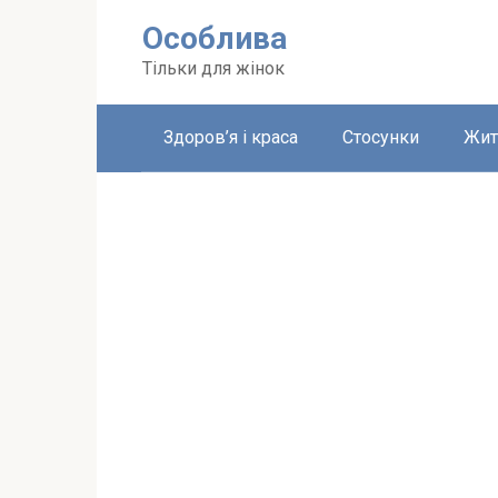
Перейти
Особлива
до
вмісту
Тільки для жінок
Здоров’я і краса
Стосунки
Жит