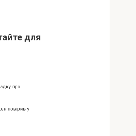
тайте для
адку про
ен повірив у