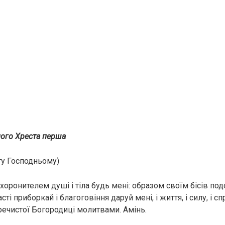
ого Хреста перша
ту Господньому)
хоронителем дyші і тiла будь мені: образом своїм бiсiв под
сті приборкай і благоговіння даруй мені, і життя, і силу, і с
ечистої Богородиці молитвами. Амінь.