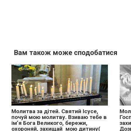
Вам також може сподобатися
Молитва
0
Мол
Молитва за дітей. Святий Ісусе,
Мол
почуй мою молитву. Взиваю тебе в
Гос
імʼя Бога Великого, бережи,
зах
охороняй, захищай мою дитину(
Доз