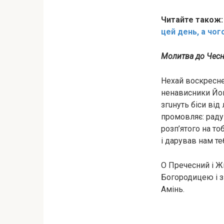
Читайте також
цей день, а чог
Молитва до Чесн
Нехай воскресне 
ненависники Його
згuнуть бiси від
промовляє: раду
poзп’ятого на то
і дарував нам те
О Пречесний і Ж
Богородицею і з 
Амінь.