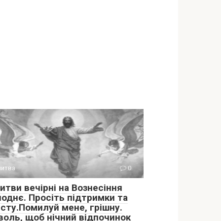
итва
0
итви вечірні на Вознесіння
поднє. Просіть підтримки та
исту.Помилуй мене, грішну.
воль, щоб нічний відпочинок