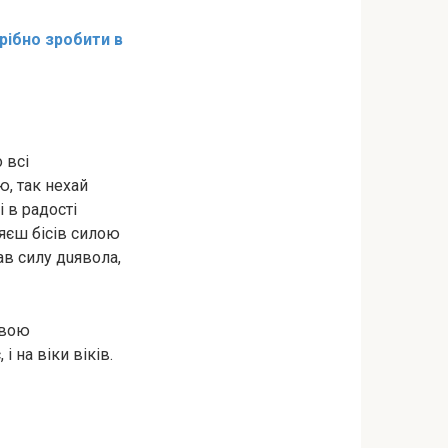
рібно зробити в
 всі
ю, так нехай
і в радості
яєш бicів силою
ав силу дuявола,
івою
 на віки віків.