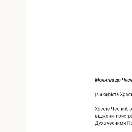
Молитва до Чесн
(з акафіста Хрес
Хресте Чесний, о
віджени, пристpa
Духа чесними Пр