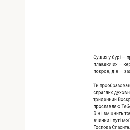
Cущих у бурі — 
плаваючих — керм
покpов, дiв — за
Ти прообразова
спраглих духовн
триденний Воскре
прославляю Тебе,
Він і зміцнить т
вчинки і путі мо
Господа Спасител