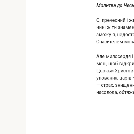
Молитва до Чесн
О, пречесний і ж
нині ж ти знаме
зможу я, недосто
Спасителем моїм
Але милосердя і
мені, щоб відкри
Церкви Христової
уповання, царів 
— стpaх, знищенн
насолода, обтяж