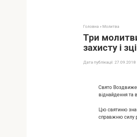
Головна
»
Молитва
Три молитв
захисту і зц
Дата публікації:
27.09.2018
Свято Воздвиже
віднайдення та 
Цю святиню знай
справжню силу ре