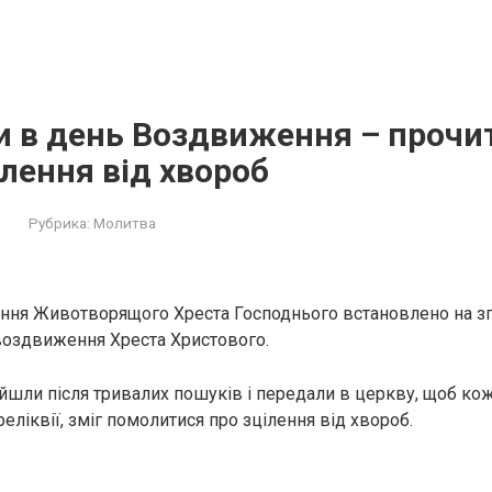
и в день Воздвиження – прочи
ілення від хвopоб
Рубрика:
Молитва
ння Животворящого Хреста Господнього встановлено на зг
воздвиження Хреста Христового.
шли після тривалих пошуків і передали в церкву, щоб кож
ліквії, зміг помолитися про зцілення від хвopоб.