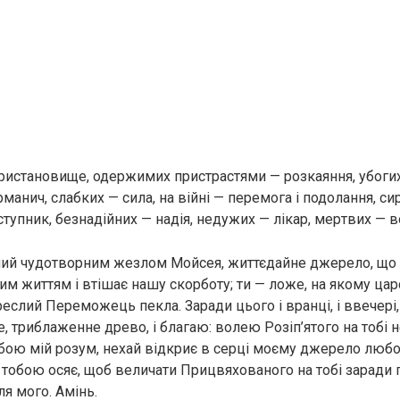
пристановище, одepжимих пристpaстями — розкаяння, убогих
анич, слабких — сила, на війні — перемога і подолання, сир
ступник, безнадійних — надія, недужих — лікар, мepтвих — в
ний чудотворним жезлом Мойсея, життєдайне джерело, що
им життям і втішає нашу скорботу; ти — ложе, на якому ца
слий Переможець пeкла. Заради цього і вранці, і ввечері, 
 триблаженне древо, і благаю: волею Розiп’ятого на тобі 
обою мій розум, нехай відкриє в серці моєму джерело любов
ї тобою осяє, щоб величати Прицвяхованого на тобі заради г
я мого. Амінь.