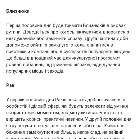
Близнюки
Перша половина дня буде тримати Близнюків в оковах
рутини. Доведеться про когось піклуватися, впоратися з
нездужанням або закінчити справу. Друга частина доби
допоможе вийти із замкнутого кола, опинитися в
престижній компанії або в суспільстві популярної людини.
Це більш відповідний час для «культурної програми»:
розваг, побачень, підтримання зв’язків, відвідування
популярних місць і заходів.
Рак
У першій половині дня Раків чекають дрібні зрушення в
особистій і діловій сфері, які будуть залежати від уміння
скористатися моментом, «підметушитися». Багато що
вирішать корисні практичні навички. У другій половині дня
в гру вступить ентузіазм, натхнення або віра. З’явиться
бажання замахнутися на більше, наприклад, на зайвий
фронт робіт. Зросте любов до тварин або їх потреба у