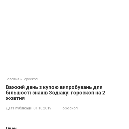
Головна
»
Гороскоп
Важкий день з купою випробувань для
більшості знаків Зодіаку: гороскоп на 2
жовтня
Дата публікації:
01.10.2019
Гороскоп
Овен