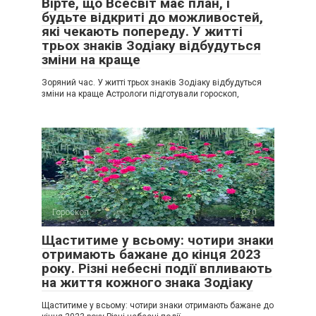
Вірте, що Всесвіт має план, і
будьте відкриті до можливостей,
які чекають попереду. У житті
трьох знаків Зодіаку відбудуться
зміни на краще
Зоряний час. У житті трьох знаків Зодіаку відбудуться
зміни на краще Астрологи підготували гороскоп,
Гороскоп
0
Щаститиме у всьому: чотири знаки
отримають бажане до кінця 2023
року. Різні небесні події впливають
на життя кожного знака Зодіаку
Щаститиме у всьому: чотири знаки отримають бажане до