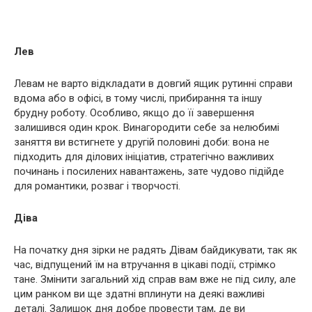
Лев
Левам не варто відкладати в довгий ящик рутинні справи
вдома або в офісі, в тому числі, прибирання та іншу
брудну роботу. Особливо, якщо до її завершення
залишився один крок. Винагородити себе за нелюбимі
заняття ви встигнете у другій половині доби: вона не
підходить для ділових ініціатив, стратегічно важливих
починань і посилених навантажень, зате чудово підійде
для романтики, розваг і творчості.
Діва
На початку дня зірки не радять Дівам байдикувати, так як
час, відпущений їм на втручання в цікаві події, стрімко
тане. Змінити загальний хід справ вам вже не під силу, але
цим ранком ви ще здатні вплинути на деякі важливі
деталі. Залишок дня добре провести там, де ви