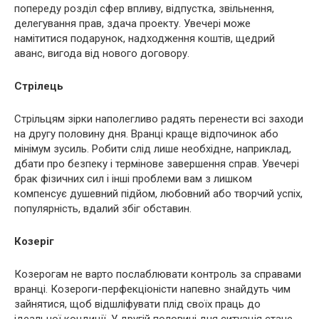
попереду розділ сфер впливу, відпустка, звільнення,
делегування прав, здача проекту. Увечері може
намітитися подарунок, надходження коштів, щедрий
аванс, вигода від нового договору.
Стрілець
Стрільцям зірки наполегливо радять перенести всі заходи
на другу половину дня. Вранці краще відпочинок або
мінімум зусиль. Робити слід лише необхідне, наприклад,
дбати про безпеку і термінове завершення справ. Увечері
брак фізичних сил і інші проблеми вам з лишком
компенсує душевний підйом, любовний або творчий успіх,
популярність, вдалий збіг обставин.
Козеріг
Козерогам не варто послаблювати контроль за справами
вранці. Козероги-перфекціоністи напевно знайдуть чим
зайнятися, щоб відшліфувати плід своїх праць до