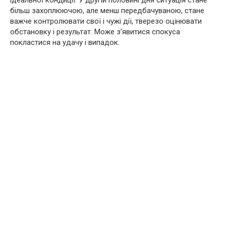
ідеальної кондиції. У другій половині дня ситуація стане
більш захоплюючою, але менш передбачуваною, стане
важче контролювати свої і чужі дії, тверезо оцінювати
обстановку і результат. Може з’явитися спокуса
покластися на удачу і випадок.