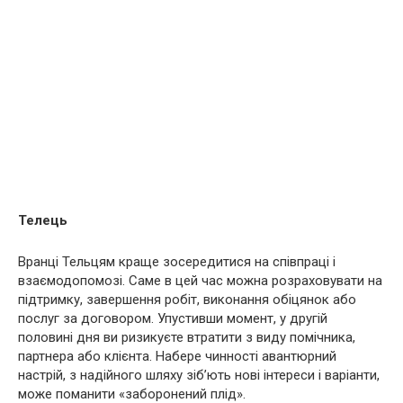
Телець
Вранці Тельцям краще зосередитися на співпраці і
взаємодопомозі. Саме в цей час можна розраховувати на
підтримку, завершення робіт, виконання обіцянок або
послуг за договором. Упустивши момент, у другій
половині дня ви ризикуєте втратити з виду помічника,
партнера або клієнта. Набере чинності авантюрний
настрій, з надійного шляху зіб’ють нові інтереси і варіанти,
може поманити «заборонений плід».