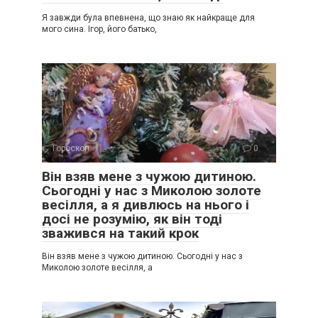
Я завжди була впевнена, що знаю як найкраще для
мого сина. Ігор, його батько,
Гороскоп
0
Він взяв мене з чужою дитиною.
Сьогодні у нас з Миколою золоте
весілля, а я дивлюсь на нього і
досі не розумію, як він тоді
зважився на такий крок
Він взяв мене з чужою дитиною. Сьогодні у нас з
Миколою золоте весілля, а