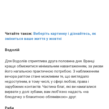
Читайте також:
Виберіть картинку і дізнайтесь, як
зміниться ваше життя у жовтні
Водолій
Для Водоліїв сприятлива друга половина дня. Вранці
краще обмежитися мінімальним навантаженням, за умови
його нагальною практичною потребою. З наближенням
вечора раптом стане можливим те, що виглядало
недоступним, в тому числі, у сфері любові, права і
зарубіжних контактів. Частина благ, які ви намагалися
вирвати у долі зубами, вам люб’язно надасть «на
блюдечку з блакитною облямівкою» друг.
Риби