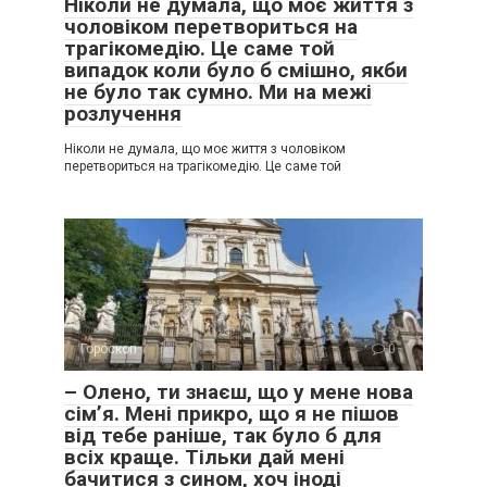
Ніколи не думала, що моє життя з
чоловіком перетвориться на
трагікомедію. Це саме той
випадок коли було б смішно, якби
не було так сумно. Ми на межі
розлучення
Ніколи не думала, що моє життя з чоловіком
перетвориться на трагікомедію. Це саме той
Гороскоп
0
– Олено, ти знаєш, що у мене нова
сім’я. Мені прикро, що я не пішов
від тебе раніше, так було б для
всіх краще. Тільки дай мені
бачитися з сином, хоч іноді