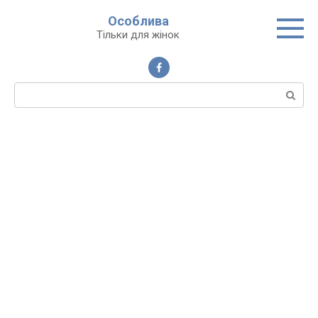
Перейти
Особлива
до
Тільки для жінок
вмісту
Пошук: