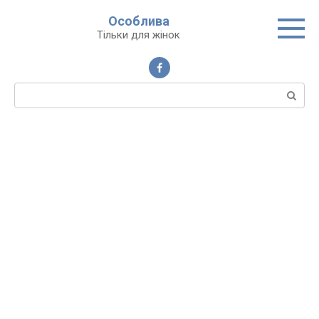
Перейти
Особлива
до
Тільки для жінок
вмісту
Пошук: