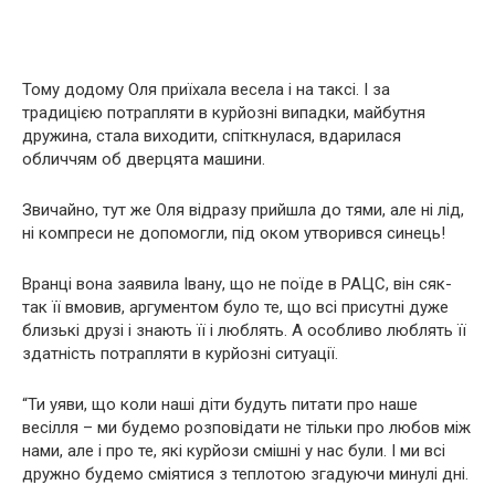
Тому додому Оля приїхала весела і на таксі. І за
традицією потрапляти в курйозні випадки, майбутня
дружина, стала виходити, спіткнулася, вдарилася
обличчям об дверцята машини.
Звичайно, тут же Оля відразу прийшла до тями, але ні лід,
ні компреси не допомогли, під оком утворився синець!
Вранці вона заявила Івану, що не поїде в РАЦС, він сяк-
так її вмовив, аргументом було те, що всі присутні дуже
близькі друзі і знають її і люблять. А особливо люблять її
здатність потрапляти в курйозні ситуації.
“Ти уяви, що коли наші діти будуть питати про наше
весілля – ми будемо розповідати не тільки про любов між
нами, але і про те, які курйози смішні у нас були. І ми всі
дружно будемо сміятися з теплотою згадуючи минулі дні.