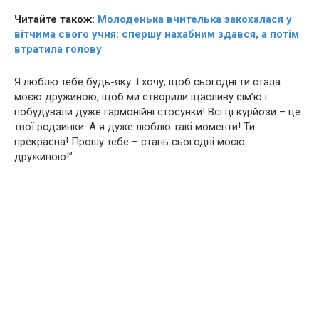
Читайте також:
Молоденька вчителька закохалася у
вітчима свого учня: спершу нахабним здався, а потім
втратила голову
Я люблю тебе будь-яку. І хочу, щоб сьогодні ти стала
моєю дружиною, щоб ми створили щасливу сім’ю і
побудували дуже гармонійні стосунки! Всі ці курйози – це
твої родзинки. А я дуже люблю такі моменти! Ти
прекрасна! Прошу тебе – стань сьогодні моєю
дружиною!”