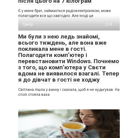
після цього на 7 кілограм
Є у мене брат, займається радіоелектронікою, може
полагодити все що завгодно. Але іноді це
Гумор
0
Ми були з нею ледь знайомі,
всього тиждень, але вона вже
покликала мене в гості.
Полагодити комп’ютер і
перевстановити Windows. Почнемо
з того, що комп’ютера у Свєти
вдома не виявилося взагалі. Тепер
я до дівчат в гості не ходжу
Світлана пішла у ванну і сказала, щоб я не нудьгував. На
столі стояла ваза