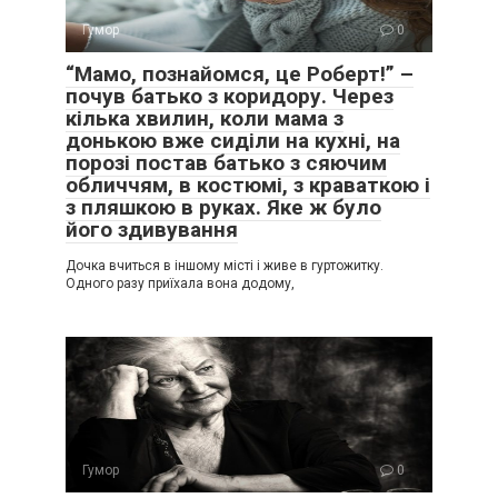
Гумор
0
“Мамо, познайомся, це Роберт!” –
почув батько з коридору. Через
кілька хвилин, коли мама з
донькою вже сиділи на кухні, на
порозі постав батько з сяючим
обличчям, в костюмі, з краваткою і
з пляшкою в руках. Яке ж було
його здивування
Дочка вчиться в іншому місті і живе в гуртожитку.
Одного разу приїхала вона додому,
Гумор
0