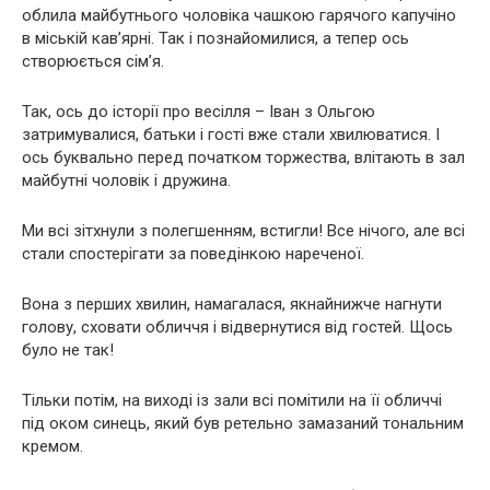
облила майбутнього чоловіка чашкою гарячого капучіно
в міській кав’ярні. Так і познайомилися, а тепер ось
створюється сім’я.
Так, ось до історії про весілля – Іван з Ольгою
затримувалися, батьки і гості вже стали хвилюватися. І
ось буквально перед початком торжества, влітають в зал
майбутні чоловік і дружина.
Ми всі зітхнули з полегшенням, встигли! Все нічого, але всі
стали спостерігати за поведінкою нареченої.
Вона з перших хвилин, намагалася, якнайнижче нагнути
голову, сховати обличчя і відвернутися від гостей. Щось
було не так!
Тільки потім, на виході із зали всі помітили на її обличчі
під оком синець, який був ретельно замазаний тональним
кремом.