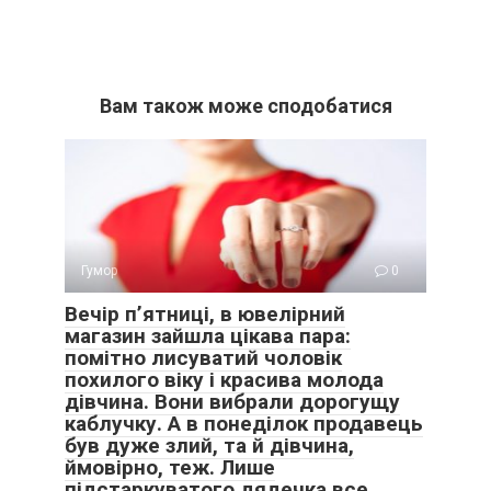
Вам також може сподобатися
Гумор
0
Вечір п’ятниці, в ювелірний
магазин зайшла цікава пара:
помітно лисуватий чоловік
похилого віку і красива молода
дівчина. Вони вибрали дорогущу
каблучку. А в понеділок продавець
був дуже злий, та й дівчина,
ймовірно, теж. Лише
підстаркуватого дядечка все