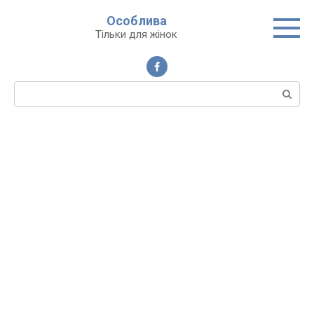
Перейти
Особлива
до
Тільки для жінок
вмісту
Пошук: