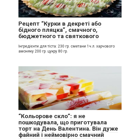
Рецепти
0
Рецепт “Курки в декреті або
бідного пляцка”, смачного,
бюджетного та святкового
Інгредієнти для тіста: 230 гр. сметани 1ч.л. харчового
амоняку 200 гр. цукру 80 гр.
Рецепти
0
“Кольорове скло”: я не
пошкодувала, що приготувала
торт на День Валентина. Він дуже
файний і неймовірно смачний