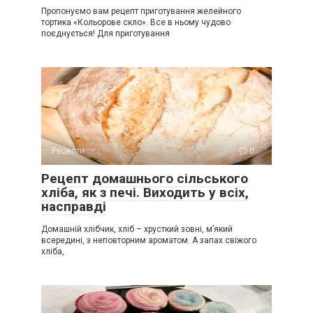
Пропонуємо вам рецепт приготування желейного
тортика «Кольорове скло». Все в ньому чудово
поєднується! Для приготування
Рецепти
0
Рецепт домашнього сільського
хліба, як з печі. Виходить у всіх,
насправді
Домашній хлібчик, хліб – хрусткий зовні, м’який
всередині, з неповторним ароматом. А запах свіжого
хліба,