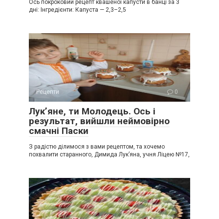
Ось покроковий рецепт квашеної капусти в банці за 3
дні: Інгредієнти: Капуста — 2,3–2,5
Рецепти
0
Лук’яне, ти Молодець. Ось і
результат, вийшли неймовірно
смачні Паски
З радістю ділимося з вами рецептом, та хочемо
похвалити старанного, Димида Лук’яна, учня Ліцею №17,