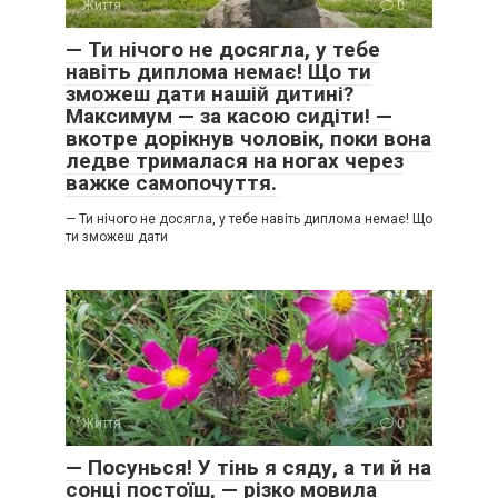
Життя
0
— Ти нічого не досягла, у тебе
навіть диплома немає! Що ти
зможеш дати нашій дитині?
Максимум — за касою сидіти! —
вкотре дорікнув чоловік, поки вона
ледве трималася на ногах через
важке самопочуття.
— Ти нічого не досягла, у тебе навіть диплома немає! Що
ти зможеш дати
Життя
0
— Посунься! У тінь я сяду, а ти й на
сонці постоїш, — різко мовила