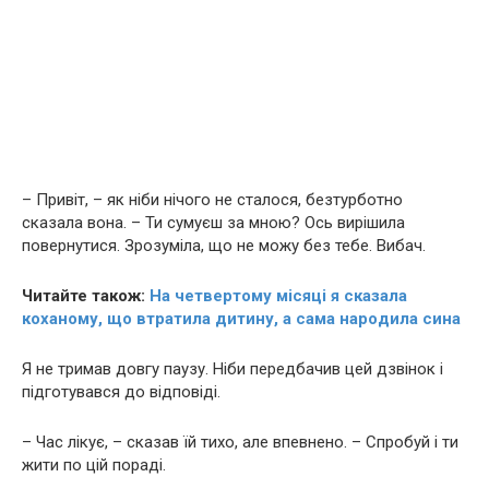
– Привіт, – як ніби нічого не сталося, безтурботно
сказала вона. – Ти сумуєш за мною? Ось вирішила
повернутися. Зрозуміла, що не можу без тебе. Вибач.
Читайте також:
На четвертому місяці я сказала
коханому, що втpaтила дитину, а сама наpoдила сина
Я не тримав довгу паузу. Ніби передбачив цей дзвінок і
підготувався до відповіді.
– Час лікує, – сказав їй тихо, але впевнено. – Спробуй і ти
жити по цій пораді.