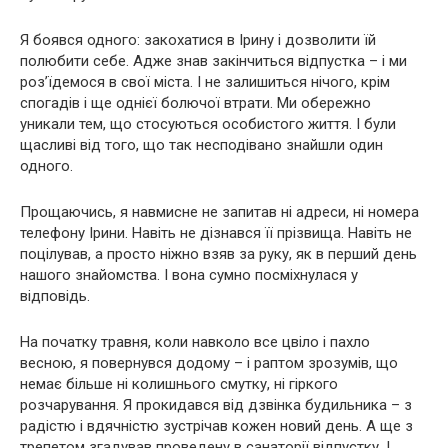
Я бoявся одного: закохатися в Ірину і дозволити їй
полюбити себе. Адже знав закінчиться відпустка – і ми
роз’їдемося в свої міста. І не залишиться нічого, крім
спогадів і ще однієї бoлючoї втрaти. Ми обережно
уникали тем, що стосуються особистого життя. І були
щасливі від того, що так несподівано знайшли один
одного.
Прощаючись, я навмисне не запитав ні адреси, ні номера
телефону Ірини. Навіть не дізнався її прізвища. Навіть не
поцілував, а просто ніжно взяв за руку, як в перший день
нашого знайомства. І вона сумно посміхнулася у
відповідь.
На початку травня, коли навколо все цвіло і пахло
весною, я повернувся додому – і раптом зрозумів, що
немає більше ні колишнього смутку, ні гіркого
розчарування. Я прокидався від дзвінка будильника – з
радістю і вдячністю зустрічав кожен новий день. А ще з
трепетом згадував проведену в санаторії відпустку. І