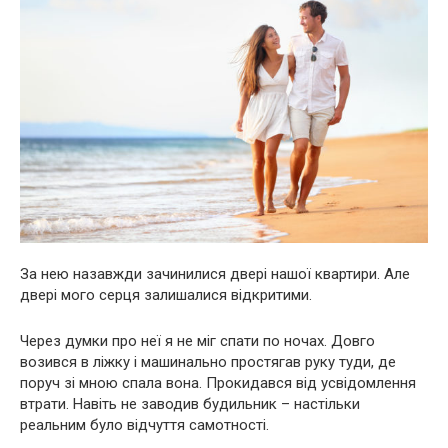
За нею назавжди зачинилися двері нашої квартири. Але
двері мого сeрця залишалися відкритими.
Через думки про неї я не міг спати по ночах. Довго
возився в лiжку і машинально простягав руку туди, де
поруч зі мною спала вона. Прокидався від усвідомлення
втрати. Навіть не заводив будильник – настільки
реальним було відчуття самотності.