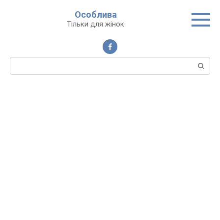
Перейти
Особлива
до
Тільки для жінок
вмісту
Пошук: