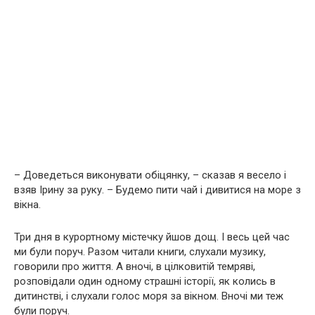
– Доведеться виконувати обіцянку, – сказав я весело і
взяв Ірину за руку. – Будемо пити чай і дивитися на море з
вікна.
Три дня в курортному містечку йшов дощ. І весь цей час
ми були поруч. Разом читали книги, слухали музику,
говорили про життя. А вночі, в цілковитій темряві,
розповідали один одному cтрaшні історії, як колись в
дитинстві, і слухали голос моря за вікном. Вночі ми теж
були поруч.