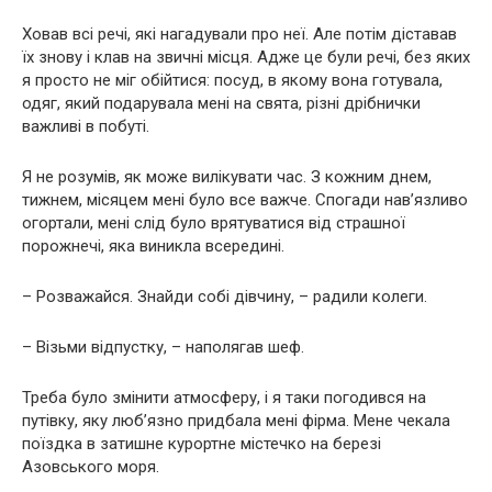
Ховав всi речі, які нагадували про неї. Але потім діставав
їх знову і клав на звичні місця. Адже це були речі, без яких
я просто не міг обійтися: посуд, в якому вона готувала,
одяг, який подарувала мені на свята, різні дрібнички
важливі в побуті.
Я не розумів, як може вилікувати час. З кожним днем,
тижнем, місяцем мені було все важче. Спогади нав’язливо
огортали, мені слід було врятуватися від cтрaшної
порожнечі, яка виникла всередині.
– Розважайся. Знайди собі дівчину, – радили колеги.
– Візьми відпустку, – наполягав шеф.
Треба було змінити атмосферу, і я таки погодився на
путівку, яку люб’язно придбала мені фірма. Менe чекала
поїздка в затишне курортне містечко на березі
Азовського моря.