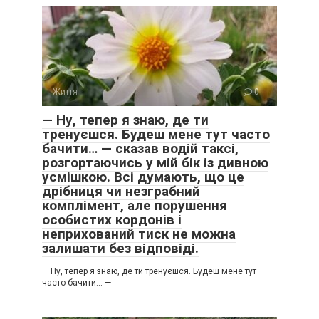
Життя
0
— Ну, тепер я знаю, де ти
тренуєшся. Будеш мене тут часто
бачити… — сказав водій таксі,
розгортаючись у мій бік із дивною
усмішкою. Всі думають, що це
дрібниця чи незграбний
комплімент, але порушення
особистих кордонів і
неприхований тиск не можна
залишати без відповіді.
— Ну, тепер я знаю, де ти тренуєшся. Будеш мене тут
часто бачити… —