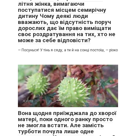
літня жінка, вимагаючи
поступатися місцем семирічну
дитину Чому деякі люди
вважають, що відсутність поруч
дорослих дає їм право виміщати
своє роздратування на тих, хто не
може за себе відповісти?
— Посунься! У тінь я сяду, а ти й на сонці постоїш, — різко
Життя
0
Вона щодня приїжджала до хворої
матері, поки одного ранку просто
не змогла встати. Але замість
турботи почула лише одне