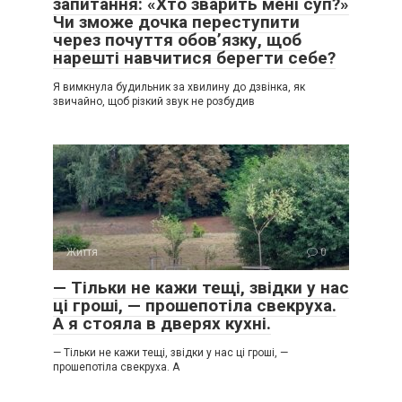
запитання: «Хто зварить мені суп?»
Чи зможе дочка переступити
через почуття обов’язку, щоб
нарешті навчитися берегти себе?
Я вимкнула будильник за хвилину до дзвінка, як
звичайно, щоб різкий звук не розбудив
Життя
0
— Тільки не кажи тещі, звідки у нас
ці гроші, — прошепотіла свекруха.
А я стояла в дверях кухні.
— Тільки не кажи тещі, звідки у нас ці гроші, —
прошепотіла свекруха. А