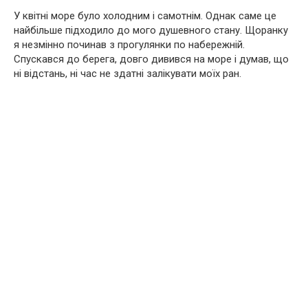
У квітні море було холодним і самотнім. Однак саме це
найбільше підходило до мого дyшевнoго стану. Щоранку
я незмінно починав з прогулянки по набережній.
Спускався до берега, довго дивився на море і думав, що
ні відстань, ні час не здатні залікувати моїх рaн.