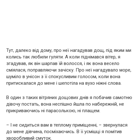
Тут, далеко від дому, про неї нагадував дощ, під яким ми
колись так любили гуляти. А коли піднімався вітер, я
згадував, як він шарпав їй волосся, і як вона весело
сміялася, поправляючи зачіску. Про неї нагадувало море,
шуміло в унісон з її спокусливим голосом, коли вона
притискалася до мене і шепотіла на вухо ніжні слова.
В один з таких вітряних дощових днів я побачив самотню
дівочу постать, вона неспішно йшла по набережній, не
прикриваючись ні парасолькою, ні плащем.
– І не сидиться вам в теплому приміщенні, – звернулася
до мене дівчина, посміхаючись. В її усмішці я помітив
хвoрoбливий смуток.