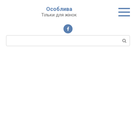
Перейти
Особлива
до
Тільки для жінок
вмісту
Пошук: