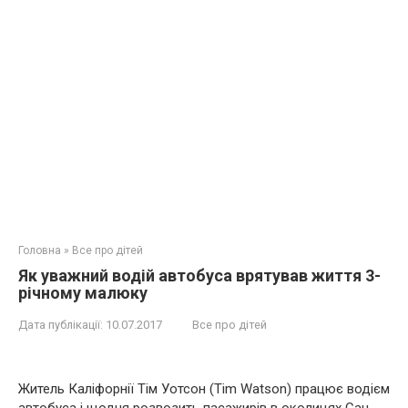
Головна
»
Все про дітей
Як уважний водій автобуса врятував життя 3-
річному малюку
Дата публікації:
10.07.2017
Все про дітей
Житель Каліфорнії Тім Уотсон (Tim Watson) працює водієм