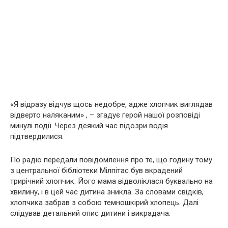
«Я відразу відчув щось недобре, адже хлопчик виглядав
відверто наляканим» , – згадує герой нашої розповіді
минулі події. Через деякий час підозри водія
підтвердилися.
По радіо передали повідомлення про те, що годину тому
з центральної бібліотеки Мілпітас був вкрадений
трирічний хлопчик. Його мама відволіклася буквально на
хвилину, і в цей час дитина зникла. За словами свідків,
хлопчика забрав з собою темношкірий хлопець. Далі
слідував детальний опис дитини і викрадача.