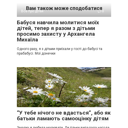
Вам також може сподобатися
Все про дітей
0
Бабуся навчила молитися моїх
дітей, тепер я разом з дітьми
просимо захисту у Архангела
Михаїла
Одного разу, я з дітьми приїхали у гості до бабусі та
прабабусі. Мої донечки
Все про дітей
0
“У тебе нічого не вдасться”, або як
батьки ламають самооцінку дітям
Змалку я любила малювати. Де тільки випадала нагода,