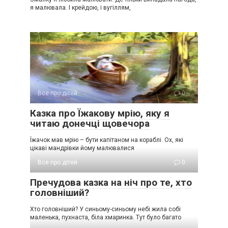
я малювала. І крейдою, і вугіллям,
Все про дітей
0
Казка про Їжакову мрію, яку я
читаю донечці щовечора
Їжачок мав мрію – бути капітаном на кораблі. Ох, які
цікаві мандрівки йому малювалися
Все про дітей
0
Пречудова казка на ніч про те, хто
головніший?
Хто головніший? У синьому-синьому небі жила собі
маленька, пухнаста, біла хмаринка. Тут було багато