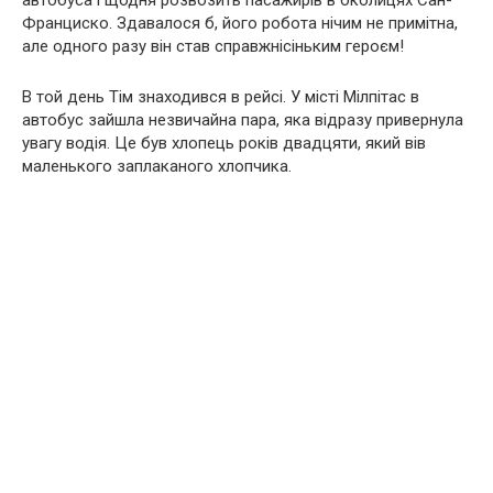
автобуса і щодня розвозить пасажирів в околицях Сан-
Франциско. Здавалося б, його робота нічим не примітна,
але одного разу він став справжнісіньким героєм!
В той день Тім знаходився в рейсі. У місті Мілпітас в
автобус зайшла незвичайна пара, яка відразу привернула
увагу водія. Це був хлопець років двадцяти, який вів
маленького заплаканого хлопчика.