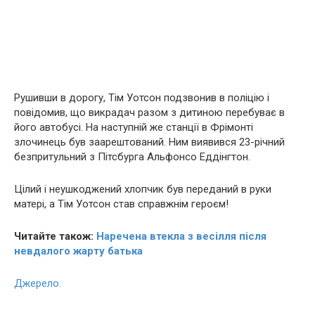
Рушивши в дорогу, Тім Уотсон подзвонив в поліцію і
повідомив, що викрадач разом з дитиною перебуває в
його автобусі. На наступній же станції в Фрімонті
злочинець був заарештований. Ним виявився 23-річний
безпритульний з Пітсбурга Альфонсо Еддінгтон.
Цілий і неушкоджений хлопчик був переданий в руки
матері, а Тім Уотсон став справжнім героєм!
Читайте також:
Наречена втекла з весілля після
невдалого жарту батька
Джерело.