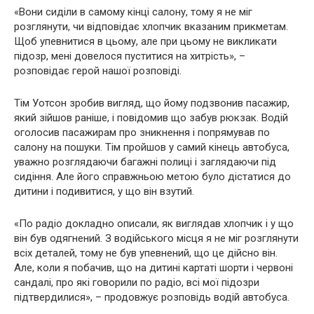
«Вони сиділи в самому кінці салону, тому я не міг
розглянути, чи відповідає хлопчик вказаним прикметам.
Щоб упевнитися в цьому, але при цьому не викликати
підозр, мені довелося пуститися на хитрість», –
розповідає герой нашої розповіді.
Тім Уотсон зробив вигляд, що йому подзвонив пасажир,
який зійшов раніше, і повідомив що забув рюкзак. Водій
оголосив пасажирам про зникнення і попрямував по
салону на пошуки. Тім пройшов у самий кінець автобуса,
уважно розглядаючи багажні полиці і заглядаючи під
сидіння. Але його справжньою метою було дістатися до
дитини і подивитися, у що він взутий.
«По радіо докладно описали, як виглядав хлопчик і у що
він був одягнений. З водійського місця я не міг розглянути
всіх деталей, тому не був упевнений, що це дійсно він.
Але, коли я побачив, що на дитині картаті шорти і червоні
сандалі, про які говорили по радіо, всі мої підозри
підтвердилися», – продовжує розповідь водій автобуса.