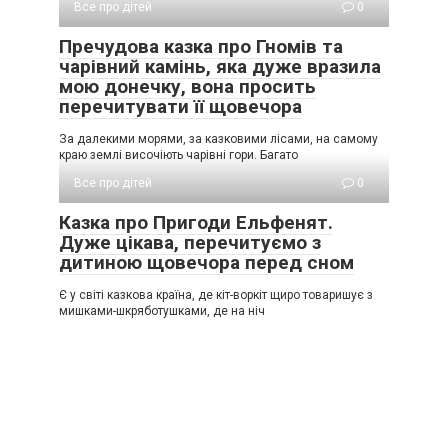
Все про дітей
0
Пречудова казка про Гномів та
чарівний камінь, яка дуже вразила
мою донечку, вона просить
перечитувати її щовечора
За далекими морями, за казковими лісами, на самому
краю землі височіють чарівні гори. Багато
Все про дітей
0
Казка про Пригоди Ельфенят.
Дуже цікава, перечитуємо з
дитиною щовечора перед сном
Є у світі казкова країна, де кіт-воркіт щиро товаришує з
мишками-шкряботушками, де на ніч