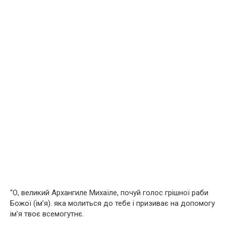
“О, великий Архангиле Михаїле, почуй голос грішної раби
Божої (ім’я). яка молиться до тебе і призиває на допомогу
ім’я твоє всемогутнє.