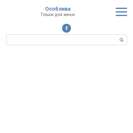
Перейти
Особлива
до
Тільки для жінок
вмісту
Пошук: