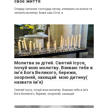
своє життя
Спершу запалює господар свічку, клякають на коліна та
читають молитву: Боже наш Отче, в
Молитва
0
Молитва за дітей. Святий Ісусе,
почуй мою молитву. Взиваю тебе в
імʼя Бога Великого, бережи,
охороняй, захищай мою дитину(
назвати імʼя)
Святий Ісусе, почуй мою молитву. Взиваю тебе в імʼя
Бога Великого, бережи, охороняй, захищай