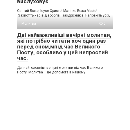
вислуховує
Святий Боже, Ісусе Христе! Матінко Божа-Маріє!
Захистіть нас від ворогів і заздрісників. Наповніть усіх,
Молитва
0
Дві найважливіші вечірні молитви,
які потрібно читати хоч один раз
перед сном,мпід час Великого
Посту, особливо у цей непростий
час.
Дві найголовніші вечірні молитви під час Великого
Посту. Молитва – це допомога в нашому