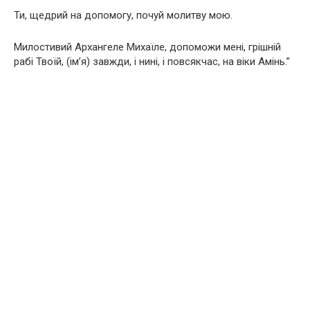
Ти, щедрий на допомогу, почуй молитву мою.
Милостивий Архангеле Михаїле, допоможи мені, грішній
рабі Твоїй, (ім’я) завжди, і нині, і повсякчас, на віки Амінь.”