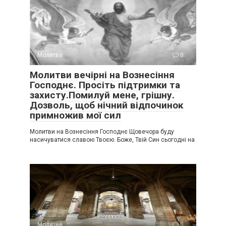
Молитва
0
Молитви вечірні на Вознесіння
Господнє. Просіть підтримки та
захисту.Помилуй мене, грішну.
Дозволь, щоб нічний відпочинок
примножив мої сил
Молитви на Вознесіння Господнє Щовечора буду
насичуватися славою Твоєю. Боже, Твій Син сьогодні на
Молитва
0