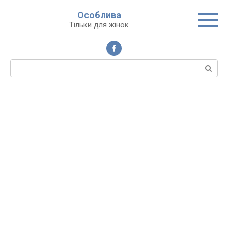
Перейти
Особлива
до
Тільки для жінок
вмісту
Пошук: