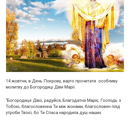
14 жовтня, в День Покрову, варто прочитати особливу
молитву до Богородиці Діви Марії:
“Богородице Діво, радуйся, Благодатна Маріє, Господь з
Тобою, благословенна Ти між жонами, благословен плід
утроби Твоєї, бо Ти Спаса народила душ наших.