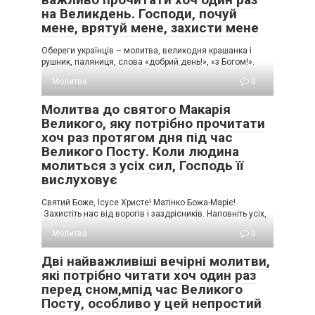
на Великдень. Господи, почуй
мене, врятуй мене, захисти мене
Обереги українців – молитва, великодня крашанка і
рушник, паляниця, слова «добрий день!», «з Богом!».
Молитва
0
Молитва до святого Макарія
Великого, яку потрібно прочитати
хоч раз протягом дня під час
Великого Посту. Коли людина
молиться з усіх сил, Господь її
вислуховує
Святий Боже, Ісусе Христе! Матінко Божа-Маріє!
Захистіть нас від ворогів і заздрісників. Наповніть усіх,
Молитва
0
Дві найважливіші вечірні молитви,
які потрібно читати хоч один раз
перед сном,мпід час Великого
Посту, особливо у цей непростий