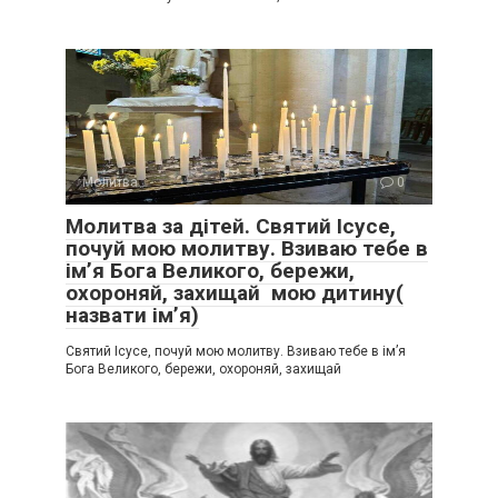
Молитва
0
Молитва за дітей. Святий Ісусе,
почуй мою молитву. Взиваю тебе в
імʼя Бога Великого, бережи,
охороняй, захищай мою дитину(
назвати імʼя)
Святий Ісусе, почуй мою молитву. Взиваю тебе в імʼя
Бога Великого, бережи, охороняй, захищай