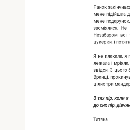
Ранок закінчився
мене підійшла ді
мене подарунок, 
засміялися. Не
Незабаром всі 
цукерки, і потя
Я не плакала, я 
лежала і мріяла,
звідси. З цього
Вранці, прокинув
цілих три манда
З тих пір, коли 
до сих пір, дівчи
Тетяна.