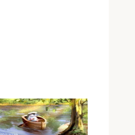
 про дітей
0