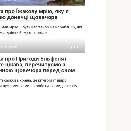
а про Їжакову мрію, яку я
аю донечці щовечора
 мав мрію – бути капітаном на кораблі. Ох, які
і мандрівки йому малювалися
 про дітей
0
ка про Пригоди Ельфенят.
е цікава, перечитуємо з
иною щовечора перед сном
іті казкова країна, де кіт-воркіт щиро
ишує з мишками-шкряботушками, де на ніч