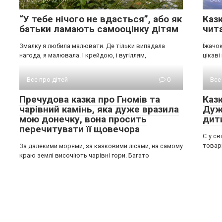
“У тебе нічого не вдасться”, або як
Казк
батьки ламають самооцінку дітям
чит
Змалку я любила малювати. Де тільки випадала
Їжачок
нагода, я малювала. І крейдою, і вугіллям,
цікав
Все про дітей
0
Все
Пречудова казка про Гномів та
Каз
чарівний камінь, яка дуже вразила
Дуж
мою донечку, вона просить
дит
перечитувати її щовечора
Є у св
товар
За далекими морями, за казковими лісами, на самому
краю землі височіють чарівні гори. Багато