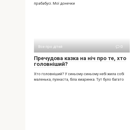
прабабусі. Мої донечки
Все про дітей
0
Пречудова казка на ніч про те, хто
головніший?
Хто головніший? У синьому-синьому небі жила собі
маленька, пухнаста, біла хмаринка. Тут було багато