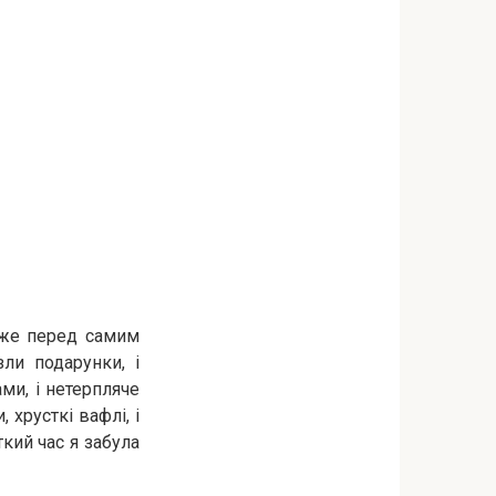
йже перед самим
ли подарунки, і
ми, і нетерпляче
 хрусткі вафлі, і
ткий час я забула