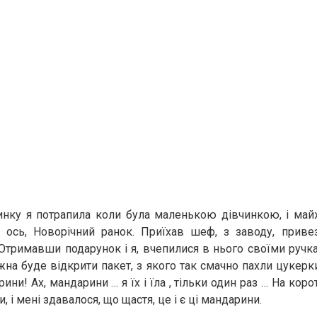
инку я потрапила коли була маленькою дівчинкою, і ма
 ось, Новорічний ранок. Приїхав шеф, з заводу, привез
 Отримавши подарунок і я, вчепилися в нього своїми ручка
на буде відкрити пакет, з якого так смачно пахли цукерки,
ни! Ах, мандарини … я їх і їла , тільки один раз … На коро
, і мені здавалося, що щастя, це і є ці мандарини.