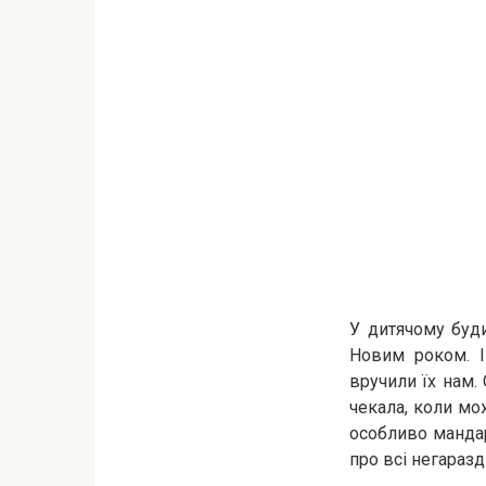
У дитячому буд
Новим роком. І
вручили їх нам.
чекала, коли мож
особливо мандари
про всі негаразди