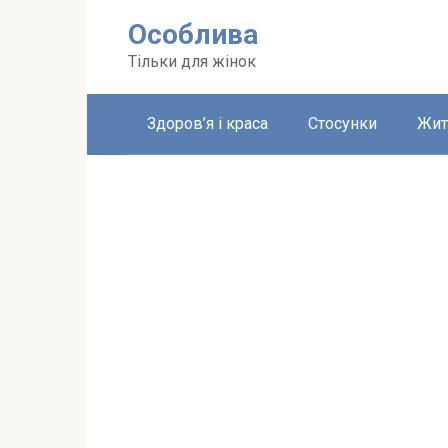
Перейти
Особлива
до
вмісту
Тільки для жінок
Здоров’я і краса
Стосунки
Жит