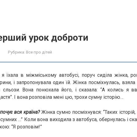
ерший урок доброти
Рубрика:
Все про дітей
я їхала в міжміському автобусі, поруч сиділа жінка, рок
ини, і запропонувала один їй. Жінка посміхнулась, взяла 
 сльози. Вона понюхала його, і сказала: “А колись я в
стя”. І вона розповіла мені цю, трохи сумну історію…
 почує вся країна?
Жінка сумно посміхнувся: “Таких історій, д
сумних …” Коли вона виходила з автобуса, обернулась і ска
кою: “Я розповім!”