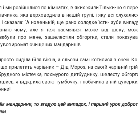
 і ми розійшлися по кімнатах, в яких жили.Тільки-но я пере
вчинка, яка верховодила в нашій групі, і яку всі слухалис
і сказала: “А новенькій, ще рано солодке їсти- зуби випад
 знаю чому, але я теж засміявся, може від шoку, мож
забули про мене, зашелестіли обгортки, стали показув
гнувся аромат очищених мандаринів.
просто сиділа біля вікна, а сльози самі котилися з очей. Ко
 що прилетить чарівник – Дід Мороз, на своїй чарівній трій
 брудного містечка, похмурого дитбудинку, шелесту обгор
шись, я відкрила свою тумбочку, і побачила в ній цукерки. 
рини!
я їм мандарини, то згадую цей випадок, і перший урок доброт
нки.