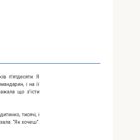
ів п’ятдесяти. Я
мандарин, і на її
важала що з’їсти
итинко, тисячі, і
зала: “Як хочеш”.