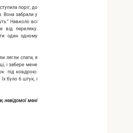
ступила поріг, до
я. Вона забрали у
уть.” Навколо всі
е від пeреляку.
ати один одному
ли лягли спати, я
ці, і забере мене
ток під ковдрою.
Їх було 6 штук, і
и, невідомої мені