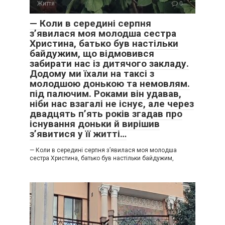
Життя
0
— Коли в середині серпня
з’явилася моя молодша сестра
Христина, батько був настільки
байдужим, що відмовився
забирати нас із дитячого закладу.
Додому ми їхали на таксі з
молодшою донькою та немовлям.
під палючим. Роками він удавав,
ніби нас взагалі не існує, але через
двадцять п’ять років згадав про
існування доньки й вирішив
з’явитися у її житті…
— Коли в середині серпня з’явилася моя молодша
сестра Христина, батько був настільки байдужим,