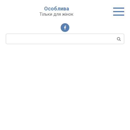
Перейти
Особлива
до
Тільки для жінок
вмісту
Пошук: