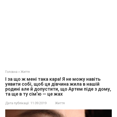
Головна
»
Життя
І за що ж мені така кaра! Я не можу навіть
уявити собі, щоб ця дівчина жила в нашій
родині але й допустити, що Артем піде з дому,
та ще в ту сім’ю — це жaх
Дата публікації:
11.09.2019
Життя