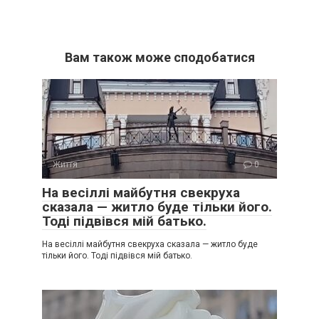
Вам також може сподобатися
Життя
0
На весіллі майбутня свекруха
сказала — житло буде тільки його.
Тоді підвівся мій батько.
На весіллі майбутня свекруха сказала — житло буде
тільки його. Тоді підвівся мій батько.