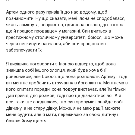
Артем одного разу привів її до нас додому, щоб
познайомити. Ну що сказати, мені Ілона не сподобалася,
якась замкнута, непривітна, одягнена погано, до того ж
ще й працює продавцем у магазині. Син вчиться в
престижному столичному університеті, боюся, що може
через неї кинути навчання, аби піти працювати і
забезпечувати їх.
Я вирішила поговорити з Ілоною відверто, щоб вона
знайшла собі іншого хлопця, який буде хоча б її
ровесником, але боюся, що вона розповість Артему і тоді
він мені не пробачить втручання в його життя. Мені нема в
кого спитати поради, хоча подруг вистачає, але їм тільки
дай привід для розмов, тоді про це дізнаються всі. А я
все-таки ще сподіваюся, що син зрозуміє і знайде собі
дівчину, а не стару дівку. Може, я не маю рації, можете
мене судити, але я мати, переживаю за свою дитину і
бажаю йому щастя.