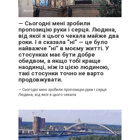
Життя
0
— Сьогодні мені зробили
пропозицію руки і серця. Людина,
від якої я цього чекала майже два
роки. І я сказала “ні” — це було
найважче “ні” в моєму житті. У
стосунках має бути добре
обидвом, а якщо тобі краще
наодинці, ніж із цією людиною,
такі стосунки точно не варто
продовжувати.
— Сьогодні мені зробили пропозицію руки і серця.
Людина, від якої я цього чекала