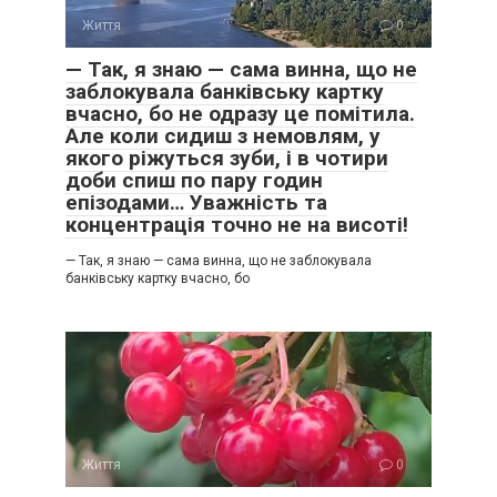
Життя
0
— Так, я знаю — сама винна, що не
заблокувала банківську картку
вчасно, бо не одразу це помітила.
Але коли сидиш з немовлям, у
якого ріжуться зуби, і в чотири
доби спиш по пару годин
епізодами… Уважність та
концентрація точно не на висоті!
— Так, я знаю — сама винна, що не заблокувала
банківську картку вчасно, бо
Життя
0