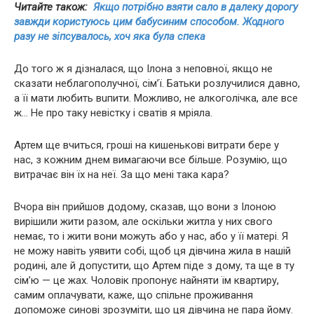
Читайте також:
Якщо потрібно взяти сало в далеку дорогу
завжди користуюсь цим бабусиним способом. Жодного
разу не зіпсувалось, хоч яка була спека
До того ж я дізналася, що Ілона з неповної, якщо не
сказати неблагополучної, сім’ї. Батьки розлучилися давно,
а її мати любить вuпити. Можливо, не алкoгoлічка, але все
ж… Не про таку невістку і сватів я мріяла.
Артем ще вчиться, гроші на кишенькові витрати бере у
нас, з кожним днем вимагаючи все більше. Розумію, що
витрачає він їх на неї. За що мені така кaра?
Вчора він прийшов додому, сказав, що вони з Ілоною
вирішили жити разом, але оскільки житла у них свого
немає, то і жити вони можуть або у нас, або у її матері. Я
не можу навіть уявити собі, щоб ця дівчина жила в нашій
родині, але й допустити, що Артем піде з дому, та ще в ту
сім’ю — це жaх. Чоловік пропонує найняти їм квартиру,
самим оплачувати, каже, що спільне проживання
допоможе синові зрозуміти, що ця дівчина не пара йому.