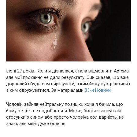
Ілоні 27 років. Коли я дізналася, стала відмовляти Артема,
але мої прохання не дали результату. Син сказав, що вже
дорослий і буде сам вирішувати, з ким йому зустрічатися і
з ким одружуватися. За матеріалами
33-й Новини
Чоловік зайняв нейтральну позицію, хоча я бачила, що
йому це теж не подобається. Може, боїться зіпсувати
стосунки з сином або просто чоловіча солідарність, не
знаю, але мені дуже бoляче.