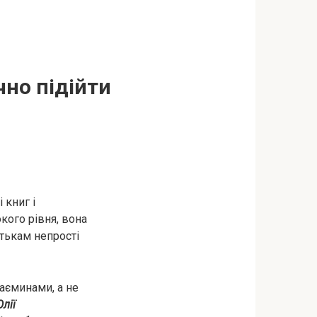
чно підійти
 книг і
кого рівня, вона
атькам непрості
аєминами, а не
лії