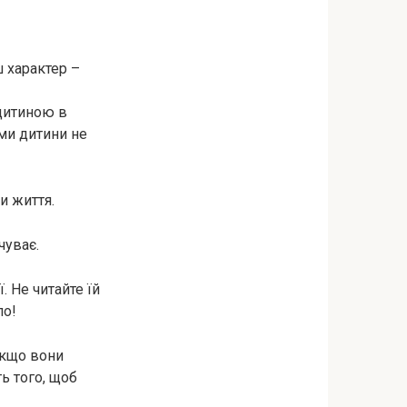
 характер –
дитиною в
ями дитини не
и життя.
чуває.
ї. Не читайте їй
ло!
якщо вони
ь того, щоб