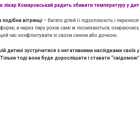
к лікар Комаровський радить збивати температуру у ди
 подібна вітрянці
– багато дітей її підхоплюють і перенося
формі, а через пару років самі ж посміхаються, озираючись
 цей час конфліктувати зі своїм сином або дочкою.
й дитині зустрічатися з негативними наслідками своїх ді
 Тільки тоді вона буде дорослішати і ставати “свідомою”