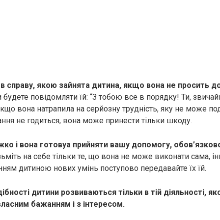
 в справу, якою зайнята дитина, якщо вона не просить 
будете повідомляти їй: “З тобою все в порядку! Ти, звичай
якщо вона натрапила на серйозну трудність, яку не може под
ання не годиться, вона може принести тільки шкоду.
жко і вона готовуа прийняти вашу допомогу, обов’язко
зьміть на себе тільки те, що вона не може виконати сама, і
єнням дитиною нових умінь поступово передавайте їх їй.
дібності дитини розвиваються тільки в тій діяльності, я
власним бажанням і з інтересом.