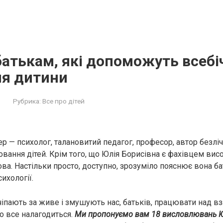
батькам, які допоможуть всебі
ня дитини
Рубрика:
Все про дітей
р — психолог, талановитий педагог, професор, автор безлічі
овання дітей. Крім того, що Юлія Борисівна є фахівцем висо
ова. Настільки просто, доступно, зрозуміло пояснює вона б
сихології.
чіпають за живе і змушують нас, батьків, працювати над вз
що все налагодиться.
Ми пропонуємо вам 18 висловлювань Ю