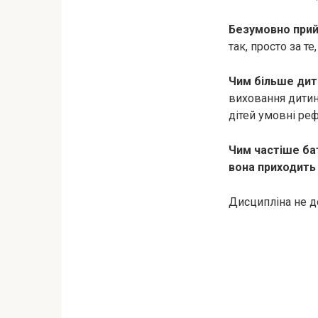
Безумовно прий
так, просто за те
Чим більше дит
виховання дитини
дітей умовні ре
Чим частіше ба
вона приходить
Дисципліна не до