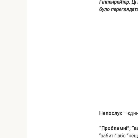
Гіппенрейтер. Ці
було переглядати
Непослух
– єдин
“Проблемні”, “в
“забиті” або “не