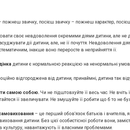
 пожнеш звичку, посієш звичку – пожнеш характер, посієш
вати своє невдоволення окремими діями дитини, але не 
суджувати дії дитини, але, не її почуття. Невдоволення ді
стематичним, інакше воно переросте в неприйняття її.
дінка
дитини є нормальною реакцією на ненормальні умов
ційно відгороджена від дитини, принаймні, дитина так від
ути самою собою.
Чи не підштовхуйте її весь час. Не вчіть ї
гайтеся її звеличувати. Не змушуйте її робити що б то не бу
 самовиховання
– це перший обов’язок батьків і вчителів, 
иховання дитини. Без цієї особистісної роботи вони, заміст
в культуру, навантажують її власними проблемами.