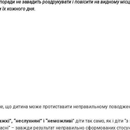
 поради не завадить роздрукувати і повісити на видному міс
 їх кожного дня.
е, що дитина може протиставити неправильному поводже
ажкі”, “неслухняні” і “неможливі
” діти так само, як і діти 
щасні” – завжди результат неправильно сформованих стосункі