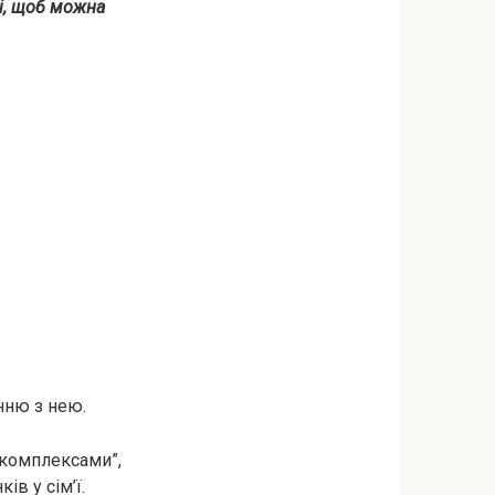
ці, щоб можна
нню з нею.
“з комплексами”,
в у сім’ї.