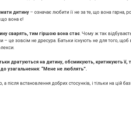
мати дитину
– означає любити її не за те, що вона гарна, р
, що вона є!
ину сварять, тим гіршою вона стає
. Чому ж так відбуваєт
 – це зовсім не дресура. Батьки існують не для того, щоб
флекси.
тьки дратуються на дитину, обсмикують, критикують її,
 до узагальнення: “Мене не люблять”.
, а після встановлення добрих стосунків, і тільки на цій базі