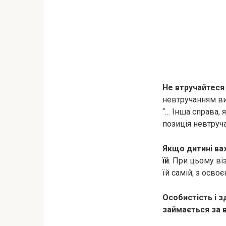
Не втручайтеся
невтручанням ви 
“… Інша справа, 
позиція невтруч
Якщо дитині ва
їй
. При цьому ві
їй самій; з осво
Особистість і з
займається за 