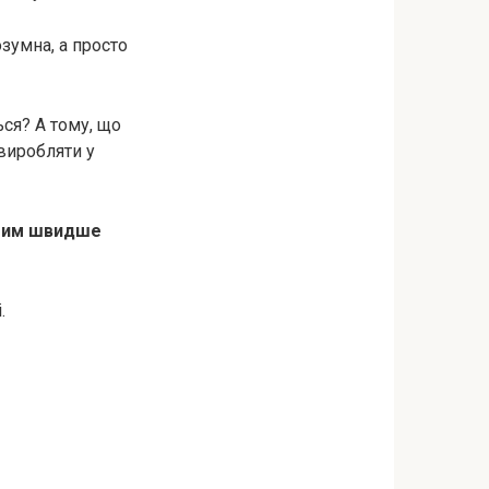
озумна, а просто
ься? А тому, що
 виробляти у
 тим швидше
.