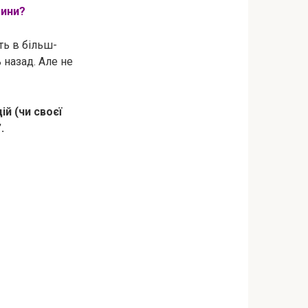
тини?
ть в більш-
 назад. Але не
й (чи своєї
.