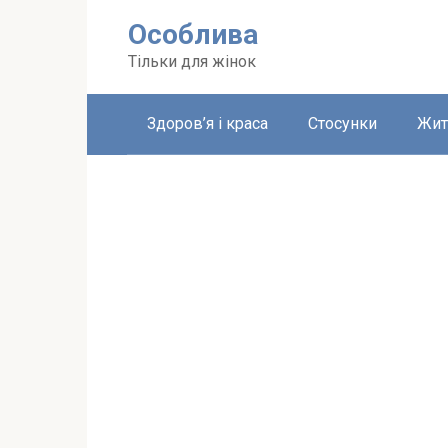
Перейти
Особлива
до
вмісту
Тільки для жінок
Здоров’я і краса
Стосунки
Жит