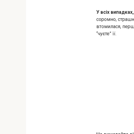
У всіх випадках
соромно, страшн
втомилася, перше
“чуєте” її.