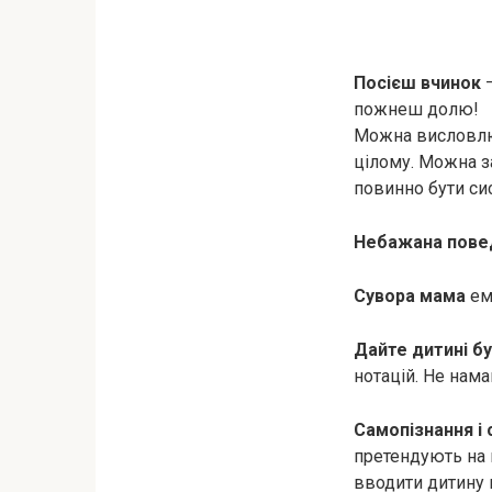
Посієш вчинок
–
пожнеш долю!
Можна висловлю
цілому. Можна за
повинно бути си
Небажана пове
Сувора мама
емо
Дайте дитині б
нотацій. Не нама
Самопізнання і
претендують на в
вводити дитину 