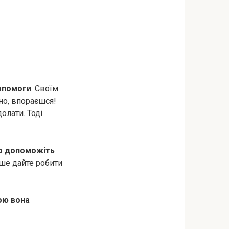
допомоги
. Своїм
но, впораєшся!
олати. Тоді
во допоможіть
нше дайте робити
кою вона