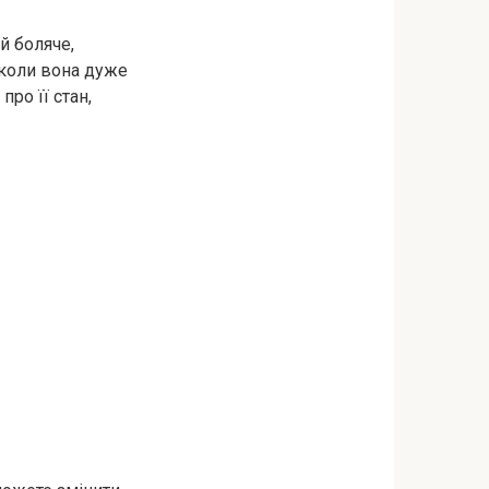
їй боляче,
 коли вона дуже
про її стан,