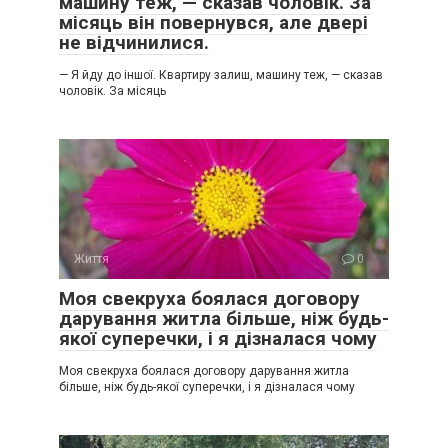
машину теж, — сказав чоловік. За
місяць він повернувся, але двері
не відчинилися.
— Я йду до іншої. Квартиру залиш, машину теж, — сказав
чоловік. За місяць
Життя
0
Моя свекруха боялася договору
дарування житла більше, ніж будь-
якої суперечки, і я дізналася чому
Моя свекруха боялася договору дарування житла
більше, ніж будь-якої суперечки, і я дізналася чому