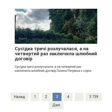
Життя
0
Сусідка тричі розлучалася, а на
четвертий раз заключила шлюбний
договір
Сусідка тричі розлучалася, а на четвертий раз
заключила шлюбний договір Галина Петрівна з сорок
Пагінація
Назад
1
2
3
4
…
3 739
записів
Далі