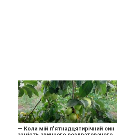
Життя
0
— Коли мій п’ятнадцятирічний син
замість звичного роздратованого