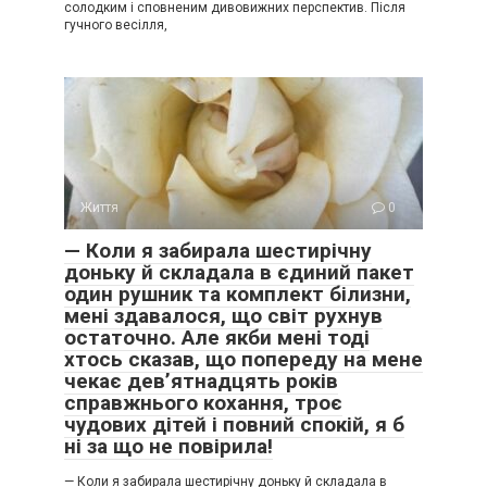
солодким і сповненим дивовижних перспектив. Після
гучного весілля,
Життя
0
— Коли я забирала шестирічну
доньку й складала в єдиний пакет
один рушник та комплект білизни,
мені здавалося, що світ рухнув
остаточно. Але якби мені тоді
хтось сказав, що попереду на мене
чекає дев’ятнадцять років
справжнього кохання, троє
чудових дітей і повний спокій, я б
ні за що не повірила!
— Коли я забирала шестирічну доньку й складала в