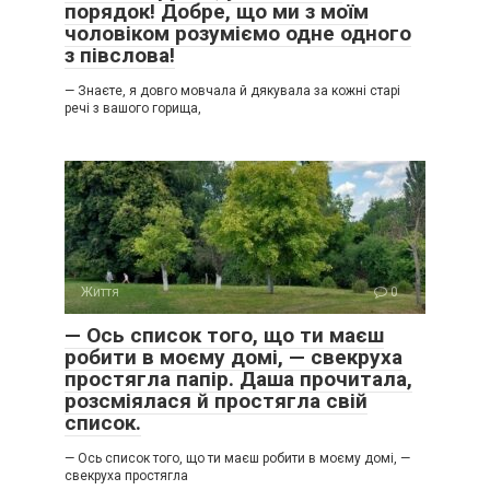
порядок! Добре, що ми з моїм
чоловіком розуміємо одне одного
з півслова!
— Знаєте, я довго мовчала й дякувала за кожні старі
речі з вашого горища,
Життя
0
— Ось список того, що ти маєш
робити в моєму домі, — свекруха
простягла папір. Даша прочитала,
розсміялася й простягла свій
список.
— Ось список того, що ти маєш робити в моєму домі, —
свекруха простягла