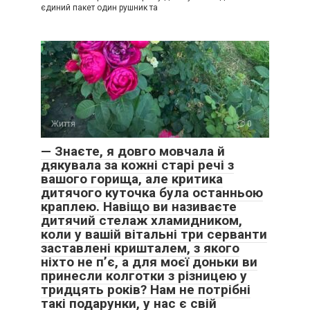
єдиний пакет один рушник та
Життя
0
— Знаєте, я довго мовчала й
дякувала за кожні старі речі з
вашого горища, але критика
дитячого куточка була останньою
краплею. Навіщо ви називаєте
дитячий стелаж хламидником,
коли у вашій вітальні три серванти
заставлені кришталем, з якого
ніхто не п’є, а для моєї доньки ви
принесли колготки з різницею у
тридцять років? Нам не потрібні
такі подарунки, у нас є свій