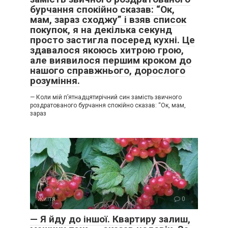
бурчання спокійно сказав: “Ок,
мам, зараз сходжу” і взяв список
покупок, я на декілька секунд
просто застигла посеред кухні. Це
здавалося якоюсь хитрою грою,
але виявилося першим кроком до
нашого справжнього, дорослого
розуміння.
— Коли мій п’ятнадцятирічний син замість звичного
роздратованого бурчання спокійно сказав: “Ок, мам,
зараз
Життя
0
— Я йду до іншої. Квартиру залиш,