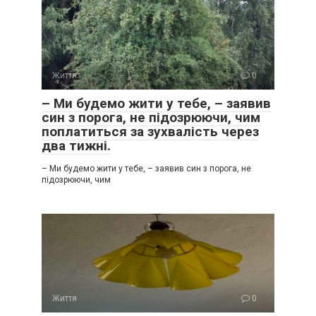
Життя
0
– Ми будемо жити у тебе, – заявив
син з порога, не підозрюючи, чим
поплатиться за зухвалість через
два тижні.
– Ми будемо жити у тебе, – заявив син з порога, не
підозрюючи, чим
Життя
0