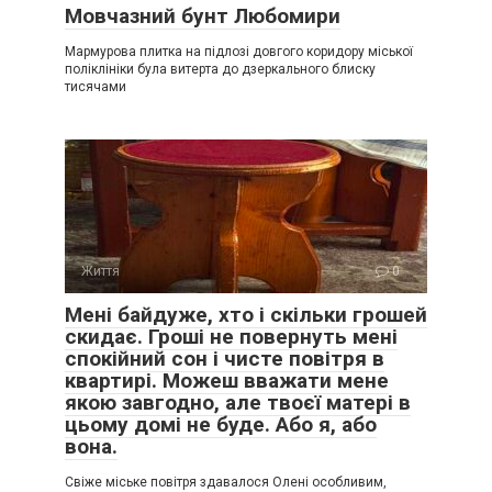
Мовчазний бунт Любомири
Мармурова плитка на підлозі довгого коридору міської
поліклініки була витерта до дзеркального блиску
тисячами
Життя
0
Мені байдуже, хто і скільки грошей
скидає. Гроші не повернуть мені
спокійний сон і чисте повітря в
квартирі. Можеш вважати мене
якою завгодно, але твоєї матері в
цьому домі не буде. Або я, або
вона.
Свіже міське повітря здавалося Олені особливим,