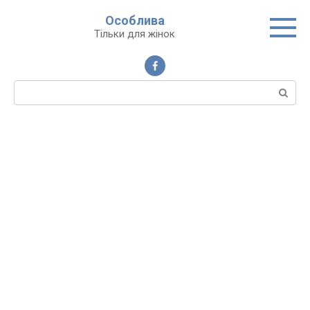
Перейти
Особлива
до
Тільки для жінок
вмісту
Пошук: