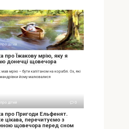
 про дітей
0
а про Їжакову мрію, яку я
аю донечці щовечора
 мав мрію – бути капітаном на кораблі. Ох, які
і мандрівки йому малювалися
 про дітей
0
ка про Пригоди Ельфенят.
е цікава, перечитуємо з
иною щовечора перед сном