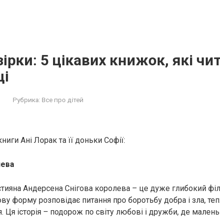
ірки: 5 цікавих книжок, які чи
ці
Рубрика:
Все про дітей
иги Ані Лорак та її доньки Софії:
лева
стияна Андерсена Снігова королева – це дуже глибокий філ
ву форму розповідає питання про боротьбу добра і зла, теп
 Ця історія – подорож по світу любові і дружби, де малень