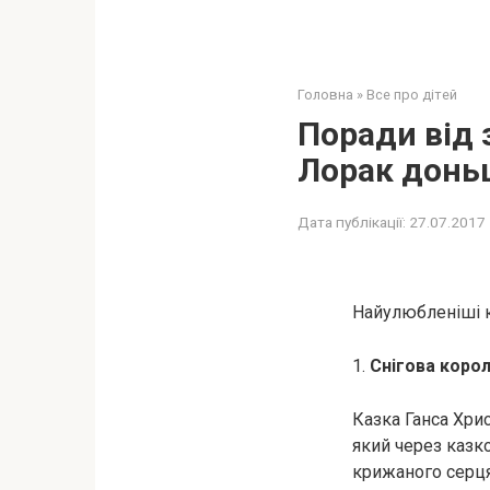
Головна
»
Все про дітей
Поради від з
Лорак донь
Дата публікації:
27.07.2017
Найулюбленіші кн
1.
Снігова коро
Казка Ганса Хри
який через казко
крижаного серця.