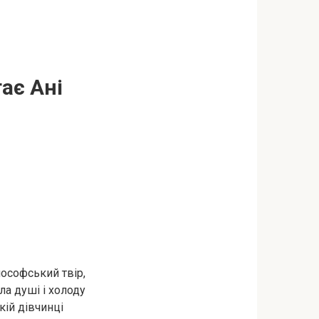
тає Ані
ософський твір,
ла душі і холоду
кій дівчинці