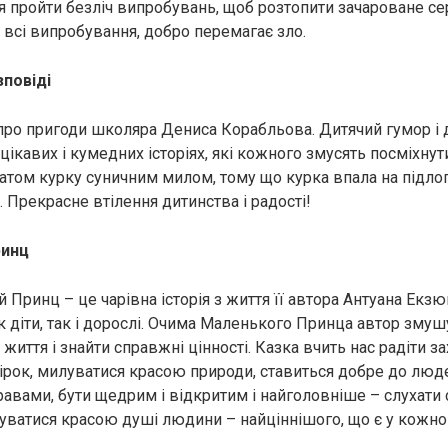
 пройти безліч випробувань, щоб розтопити зачароване сер
 всі випробування, добро перемагає зло.
зповіді
ро пригоди школяра Дениса Корабльова. Дитячий гумор і д
цікавих і кумедних історіях, які кожного змусять посміхнут
атом курку суничним милом, тому що курка впала на підлог
 Прекрасне втілення дитинства і радості!
ринц
Принц – це чарівна історія з життя її автора Антуана Екзю
 діти, так і дорослі. Очима Маленького Принца автор змуш
життя і знайти справжні цінності. Казка вчить нас радіти за
зірок, милуватися красою природи, ставиться добре до люде
равами, бути щедрим і відкритим і найголовніше – слухати 
уватися красою душі людини – найціннішого, що є у кожног