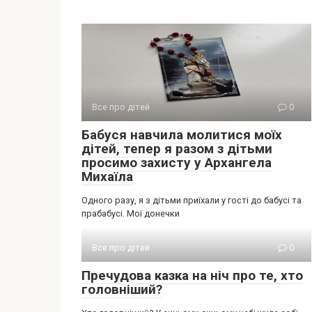
Все про дітей
0
Бабуся навчила молитися моїх
дітей, тепер я разом з дітьми
просимо захисту у Архангела
Михаїла
Одного разу, я з дітьми приїхали у гості до бабусі та
прабабусі. Мої донечки
Все про дітей
0
Пречудова казка на ніч про те, хто
головніший?