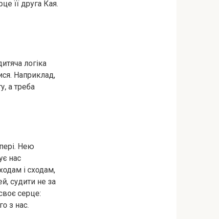
це її друга Кая.
итяча логіка
ися. Наприклад,
у, а треба
пері. Нею
ує нас
ходам і сходам,
й, судити не за
своє серце:
о з нас.