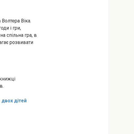
Волтера Віка.
оди і гри,
а спільна гра, в
агає розвивати
 книжці
в.
 двох дітей