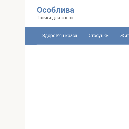
Перейти
Особлива
до
вмісту
Тільки для жінок
Здоров’я і краса
Стосунки
Жит