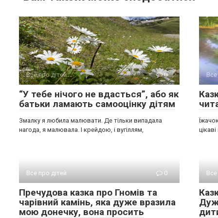
Все про дітей
0
Все
“У тебе нічого не вдасться”, або як
Казк
батьки ламають самооцінку дітям
чит
Змалку я любила малювати. Де тільки випадала
Їжачок
нагода, я малювала. І крейдою, і вугіллям,
цікав
Все про дітей
0
Все
Пречудова казка про Гномів та
Каз
чарівний камінь, яка дуже вразила
Дуж
мою донечку, вона просить
дит