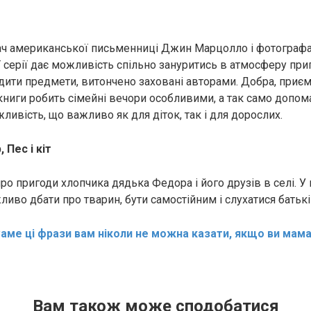
ач американської письменниці Джин Марцолло і фотографа 
 серії дає можливість спільно зануритись в атмосферу приг
дити предмети, витончено заховані авторами. Добра, приємн
 книги робить сімейні вечори особливими, а так само допом
жливість, що важливо як для діток, так і для дорослих.
 Пес і кіт
ро пригоди хлопчика дядька Федора і його друзів в селі. У
ливо дбати про тварин, бути самостійним і слухатися батькі
аме ці фрази вам ніколи не можна казати, якщо ви мама
Вам також може сподобатися