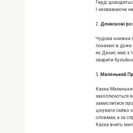
Герді доводиться
І незважаючи на
2.
Денискові ро
Чудова книжка п
показані в дуже 
як Денис миє з т
зварити бульйон.
3.
Маленький П
Казка Маленький 
захоплюються як
замислитися про 
цінувати сяйво 
словами, а за сп
Казка вчить мил