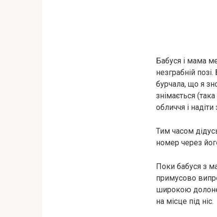
Бабуся і мама м
незграбній позі.
бурчала, що я зн
знімається (така
обличчя і надіти
Тим часом дідус
номер через його
Поки бабуся з м
примусово випро
широкою долонею
на місце під ніс.