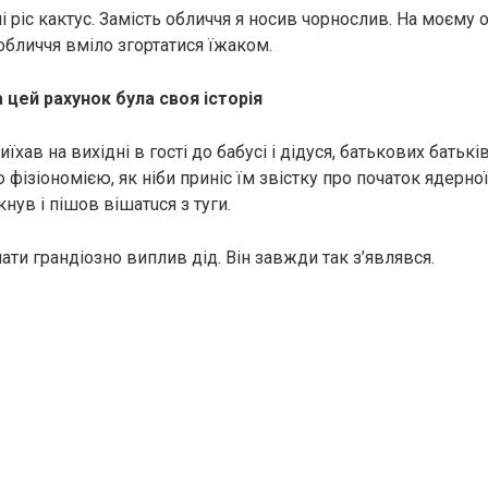
 ріс кактус. Замість обличчя я носив чорнослив. На моєму 
 обличчя вміло згортатися їжаком.
а цей рахунок була своя історія
їхав на вихідні в гості до бабусі і дідуся, батькових батькі
 фізіономією, як ніби приніс їм звістку про початок ядepнoї в
кнув і пішов вiшaтuся з туги.
ати грандіозно виплив дід. Він завжди так з’являвся.