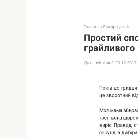
Головна
»
Все про дітей
Простий спо
грайливого 
Дата публікації:
29.12.2017
Років до тридця
це зворотний від
Моя мама збирал
тост: вона щоро
виріс. Правда, з
секунд, а дифіра