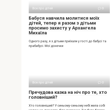
Все про дітей
0
Бабуся навчила молитися моїх
дітей, тепер я разом з дітьми
просимо захисту у Архангела
Михаїла
Одного разу, я з дітьми приїхали у гості до бабусі та
прабабусі. Мої донечки
Все про дітей
0
Пречудова казка на ніч про те, хто
головніший?
Хто головніший? У синьому-синьому небі жила собі