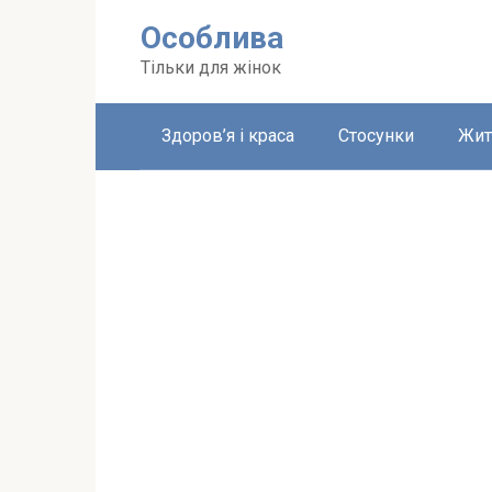
Перейти
Особлива
до
вмісту
Тільки для жінок
Здоров’я і краса
Стосунки
Жит