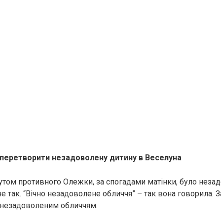
 перетворити незадоволену дитину в Веселуна
том противного Олежки, за спогадами матінки, було неза
не так. “Вічно незадоволене обличчя” – так вона говорила. За
з незадоволеним обличчям.