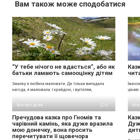
Вам також може сподобатися
Все про дітей
0
Все
“У тебе нічого не вдасться”, або як
Казк
батьки ламають самооцінку дітям
чит
Змалку я любила малювати. Де тільки випадала
Їжачок
нагода, я малювала. І крейдою, і вугіллям,
цікав
Все про дітей
0
Все
Пречудова казка про Гномів та
Каз
чарівний камінь, яка дуже вразила
Дуж
мою донечку, вона просить
дит
перечитувати її щовечора