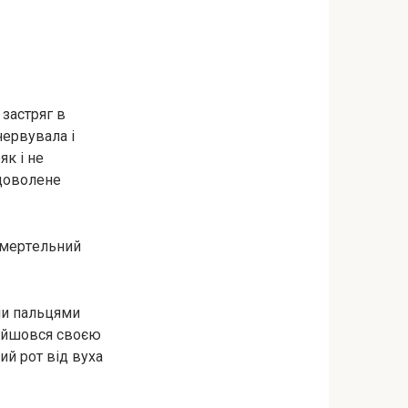
 застряг в
нервувала і
як і не
адоволене
 смepтeльний
ми пальцями
ройшовся своєю
й рот від вуха