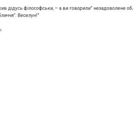
ажив дідусь філософськи, – а ви говорили” незадоволене об
личчя”. Веселун!”
k