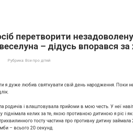
сіб перетворити незадоволену
веселуна – дідусь впорався за
Рубрика:
Все про дітей
ти я дуже любив святкувати свій день народження. Поки не
лік.
а родичів і влаштовувала прийоми в мою честь. У неї наві
ку піднімала келих за те, якою противною дитиною я ріс і 
 трихвилинного тосту частина про противну дитину займала
мби – всього 20 секунд.