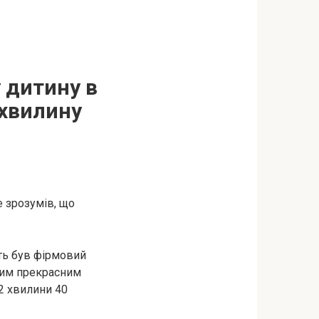
 дитину в
 хвилину
 зрозумів, що
ть був фірмовий
яким прекрасним
 2 хвилини 40