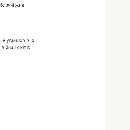
обличчі жив
в. Я увійшов в їх
iйнu. Їх кіт в