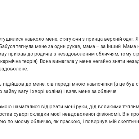
етушилися навколо мене, стягуючи з принца верхній одяг. Я
 Бабуся тягнула мене за один рукав, мама – за інший. Мама 
ову приїхав до родичів з незадоволеним обличчям, тому сір
 кармічна теорія). Вона вимагала у мене негайно зняти нез
 задоволене.
ь підійшов до мене, сів переді мною навпочіпки (а це був
 зайвy вагy і хворi колінa) і взяв мене за обличчя.
амою намагалися вiдiрвати мені руки, дід великими тепли
став суворі складки моєї невдоволеної фізіономії. Він п
 по моєму обличчю, як праскою, і повернув мій скептични