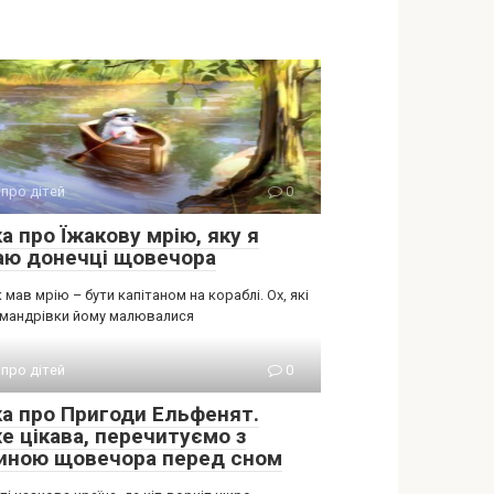
 про дітей
0
а про Їжакову мрію, яку я
аю донечці щовечора
 мав мрію – бути капітаном на кораблі. Ох, які
і мандрівки йому малювалися
 про дітей
0
ка про Пригоди Ельфенят.
е цікава, перечитуємо з
иною щовечора перед сном