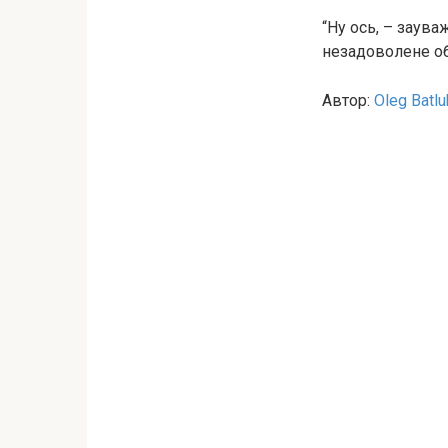
“Ну ось, – заув
незадоволене об
Автор:
Oleg Batlu