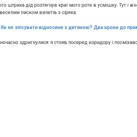
ого штриха дід розтягнув краї мого ротe в усмішку. Тут і жі
з веселим писком вилетів з сіряка.
:
Як не зіпсувати відносини з дитиною? Два кроки до пр
ночасно здригнулися: я стояв посеред коридору і посміхавс