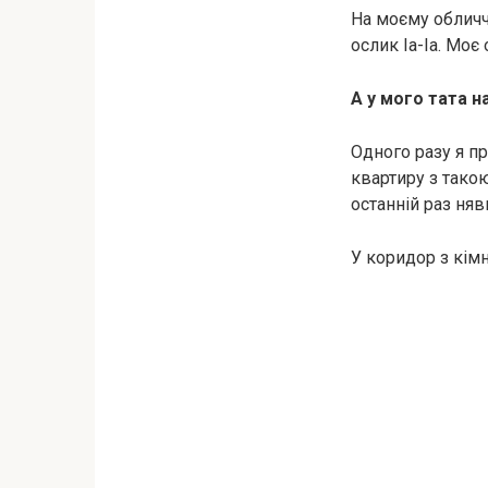
На моєму обличчі
ослик Іа-Іа. Моє
А у мого тата н
Одного разу я при
квартиру з такою
останній раз няв
У коридор з кімн