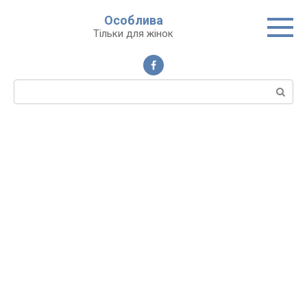
Перейти
Особлива
до
Тільки для жінок
вмісту
Пошук: