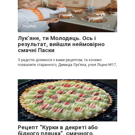
Рецепти
0
Лук’яне, ти Молодець. Ось і
результат, вийшли неймовірно
смачні Паски
З радістю ділимося з вами рецептом, та хочемо
похвалити старанного, Димида Лук’яна, учня Ліцею №17,
Рецепти
0
Рецепт “Курки в декреті або
бідного пляцка”, смачного,