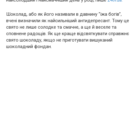
найсолодший і найсмачніший день у році, пише
24tv.ua.
Шоколад, або як його називали в давнину “їжа богів”,
вчені визначили як найсильніший антидепресант. Тому це
свято не лише солодке та смачне, а ще й веселе та
сповнене радощів. Як ще краще відсвяткувати справжнє
свято шоколаду, якщо не приготувати вишуканий
шоколадний фондан.