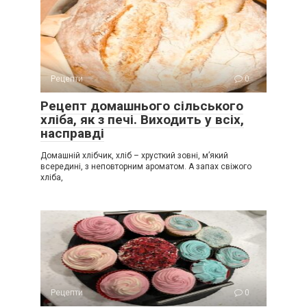
Рецепти
0
Рецепт домашнього сільського
хліба, як з печі. Виходить у всіх,
насправді
Домашній хлібчик, хліб – хрусткий зовні, м’який
всередині, з неповторним ароматом. А запах свіжого
хліба,
Рецепти
0