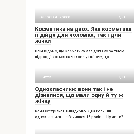
Здоров'я і краса
0
Косметика на двох. Яка косметика
підійде для чоловіка, так і для
жінки
Всім відомо, що косметика для догляду за тілом
підрозділяється на чоловічу і жіночу, що
Життя
0
Однокласники: вони так і не
дізналися, що мали одну й ту ж
жінку
Вони зустрілися випадково. Два колишні
однокласники. Не бачилися 15 років. – Ну як ти?