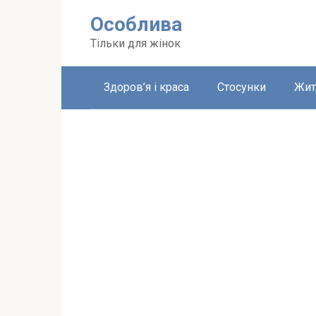
Перейти
Особлива
до
вмісту
Тільки для жінок
Здоров’я і краса
Стосунки
Жит