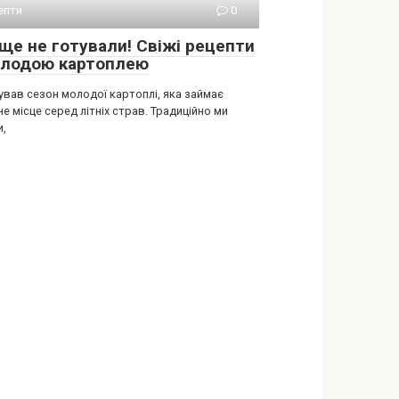
епти
0
 ще не готували! Свіжі рецепти
олодою картоплею
ував сезон молодої картоплі, яка займає
е місце серед літніх страв. Традиційно ми
и,