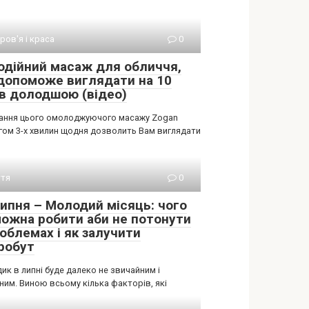
ров'я і краса
0
одійний масаж для обличчя,
допоможе виглядати на 10
ів долодшою (відео)
ання цього омолоджуючого масажу Zogan
гом 3-х хвилин щодня дозволить Вам виглядати
тя
0
липня – Молодий місяць: чого
можна робити аби не потонути
облемах і як залучити
робут
к в липні буде далеко не звичайним і
ним. Виною всьому кілька факторів, які