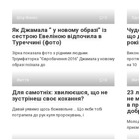
Шоу-бізнес
0
Здо
Як Джамала ” у новому образі” із
Чуд
сестрою Евеліною відпочила в
що 
Туреччині (фото)
рок
Зірка показала фото з рідними людьми.
Викон
Тріумфаторка “Євробачення-2016” Джамала у новому
протя
образі поїхала до
на 10
Життя
0
Жит
Для самотніх: хвилюєшся, що не
23 
зустрінеш своє кохання?
не 
в пр
Давай уявимо щось божевільне … Що якби тобі
доб
потрапила до рук куля пророкувань, і
Молоди
приєм