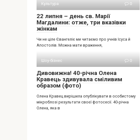
Культура
0
22 липня – день св. Марії
Магдалини: отже, три вказівки
жінкам
Чи не ціле Євангеліє ми читаємо про учнів Ісуса й
Апостолів. Можна мати враження,
Шоу-бізнес
0
Дивовижна! 40-річна Олена
Кравець здивувала сміливим
образом (фото)
Олена Кравец вирішила опублікувати в особистому
мікроблозі результати своєї фотосесії. 40-річна
Олена, яка в