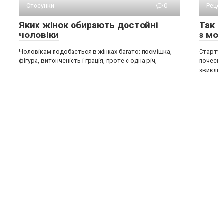
Стосунки
0
Рец
Яких жінок обирають достойні
Так
чоловіки
з м
Чоловікам подобається в жінках багато: посмішка,
Старт
фігура, витонченість і грація, проте є одна річ,
почесн
звикл