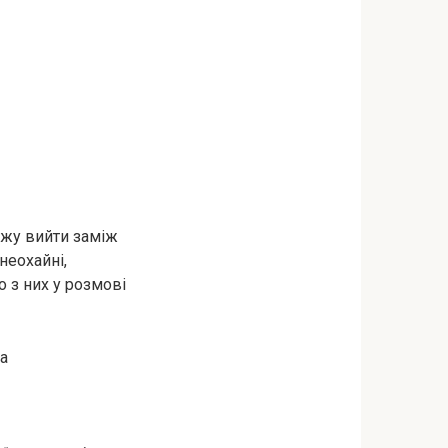
ожу вийти заміж
неохайні,
о з них у розмові
ка