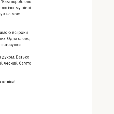
 “Вам пороблено.
логічному рівні.
янув на мою
мамою всі роки
их. Одне слово,
і стосунки.
за духом. Батько
, чесний, багато
 коліна!