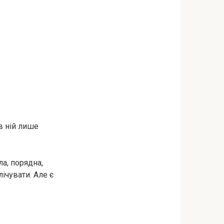
в ній лише
ла, порядна,
ічувати. Але є