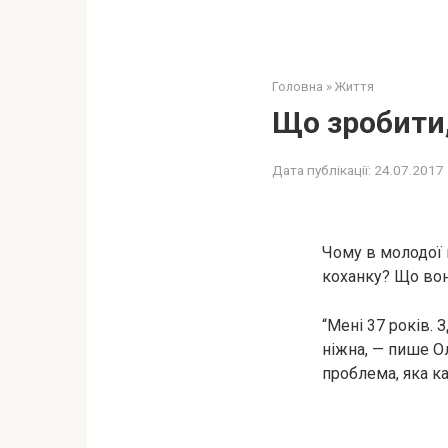
Головна
»
Життя
Що зробити,
Дата публікації:
24.07.2017
Чому в молодої 
коханку? Що вон
“Мені 37 років. 
ніжна, — пише О
проблема, яка к