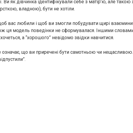
’ї. Ви як дівчинка ідентифікували себе з матір’ю, але такою
сткою, владною), бути не хотіли.
 щоб вас любили і щоб ви змогли побудувати щирі взаємини
тож ця модель поведінки не сформувалася. Іншими словами,
хочеться, а “хорошого” невідомо звідки навчитися.
 означає, що ви приречені бути самотньою чи нещасливою.
ідпустили”.