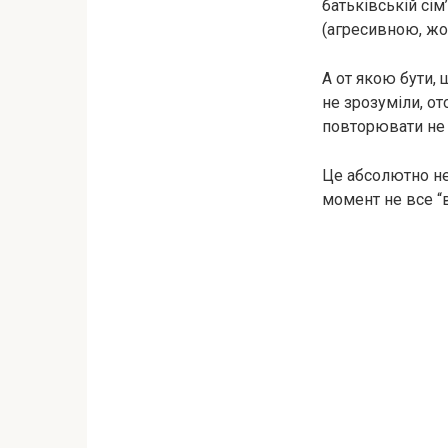
батьківській сім
(агресивною, жор
А от якою бути,
не зрозуміли, о
повторювати не 
Це абсолютно не
момент не все “в