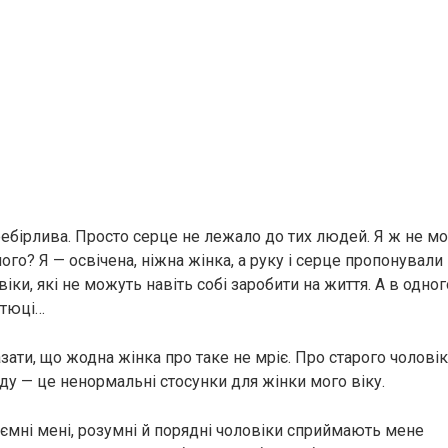
еребірлива. Просто серце не лежало до тих людей. Я ж не м
го? Я — освічена, ніжна жінка, а руку і серце пропонували 
іки, які не можуть навіть собі заробити на життя. А в одног
атюці…
зати, що жодна жінка про таке не мріє. Про старого чолові
ду — це ненормальні стосунки для жінки мого віку.
иємні мені, розумні й порядні чоловіки сприймають мене