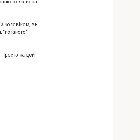
 жінкою, як вона
 з чоловіком, ви
 “поганого”
 Просто на цей