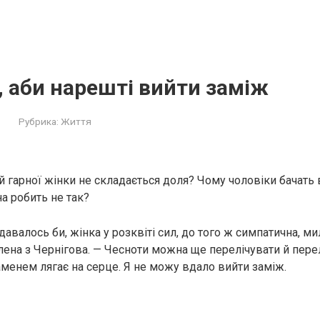
 аби нарешті вийти заміж
Рубрика:
Життя
й гарної жінки не складається доля? Чому чоловіки бачать 
а робить не так?
Здавалось би, жінка у розквіті сил, до того ж симпатична, ми
лена з Чернігова. — Чесноти можна ще перелічувати й перел
аменем лягає на серце. Я не можу вдало вийти заміж.