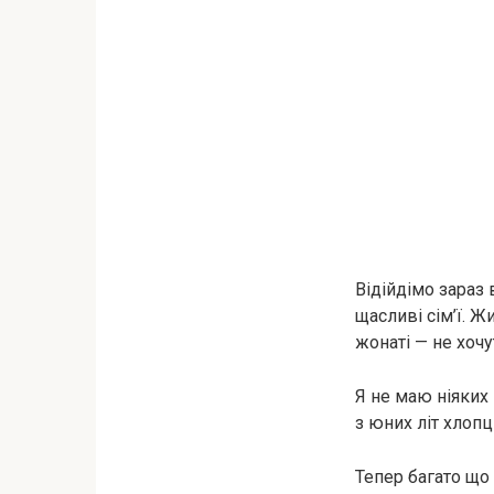
Відійдімо зараз 
щасливі сім’ї. Ж
жонаті — не хочу
Я не маю ніяких
з юних літ хлопц
Тепер багато що 