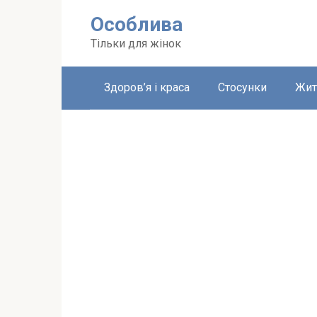
Перейти
Особлива
до
вмісту
Тільки для жінок
Здоров’я і краса
Стосунки
Жит