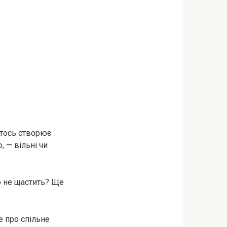
хтось створює
, — вільні чи
о не щастить? Ще
е про спільне