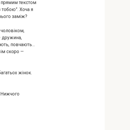
в прямим текстом
 тобою”. Хоча я
нього заміж?
з чоловіком,
 дружина,
чають, повчають…
сім скоро —
багатьох жінок.
. Нижчого