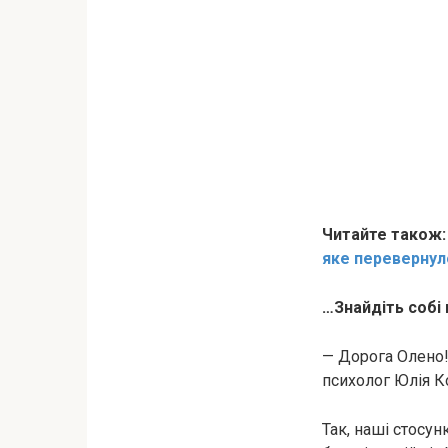
Читайте також
яке перевернул
…Знайдіть собі
— Дорога Олено!
психолог Юлія Ко
Так, наші стосун