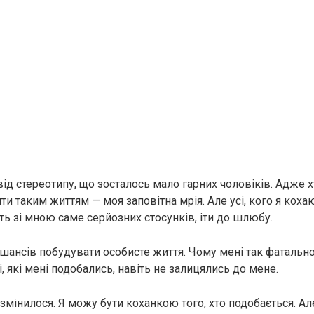
від стереотипу, що зосталось мало гарних чоловіків. Адже 
ити таким життям — моя заповітна мрія. Але усі, кого я кохаю
ть зі мною саме серйозних стосунків, іти до шлюбу.
 шансів побудувати особисте життя. Чому мені так фатальн
і, які мені подобались, навіть не залицялись до мене.
змінилося. Я можу бути коханкою того, хто подобається. Ал