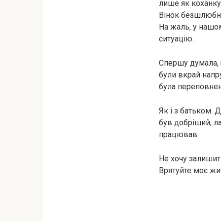
лише як коханку
Вінок безшлюбно
На жаль, у нашо
ситуацію.
Спершу думала, 
були вкрай напр
була переповнен
Як і з батьком. 
був добріший, л
працював.
Не хочу залишит
Врятуйте моє жи