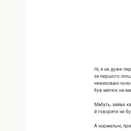
Ні, я не дуже п
за першого-ліпшо
невиховані чолов
був матюк на м
Мабуть, зайве ка
й говорити не бу
А нормальні, пр