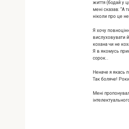
життя (бодай у 
мені сказав: “А 
ніколи про це не
Я хочу повноцінни
вислуховувати 
кохана чи не кох
Я в якомусь при
сорок…
Неначе я якась п
Так боляче! Роки
Мені пропонували
інтелектуального