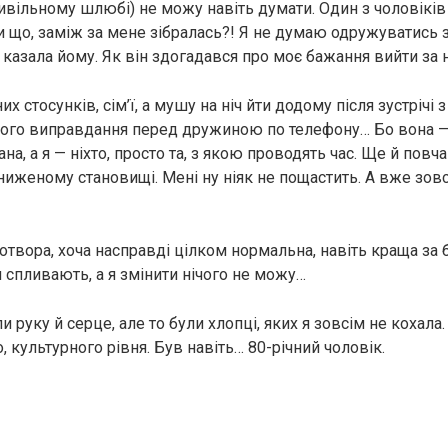
цивільному шлюбі) не можу навіть думати. Один з чоловікі
ти що, заміж за мене зібралась?! Я не думаю одружуватись з
 казала йому. Як він здогадався про моє бажання вийти за 
х стосунків, сім’ї, а мушу на ніч йти додому після зустрічі 
його виправдання перед дружиною по телефону… Бо вона —
ана, а я — ніхто, просто та, з якою проводять час. Ще й пов
ниженому становищі. Мені ну ніяк не пощастить. А вже зов
отвора, хоча насправді цілком нормальна, навіть краща за 
 спливають, а я змінити нічого не можу…
 руку й серце, але то були хлопці, яких я зовсім не кохала
, культурного рівня. Був навіть… 80-річний чоловік.