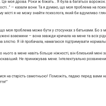
. Це моя дрова. Роки ж біжать… Я була в багатьох ворожок.
сті…” — казали вони. Та я думаю, що моя проблема на психо
му місті я не можу знайти психолога, який би вдумливо гл
що моя проблема може бути у стосунках з батьками. Бо з 
ужені взаємини — вона завжди кричала на мене та всіх рідн
а злістю. Я їй пробачала, намагаюся підтримувати нормальн
До нього в мене навіть більше ніжності, він близький мені 
аскавіший. Не принижував мене. Інтелектуально розвинений
ися на старість самотньою! Поможіть, падаю перед вами на
ття!”